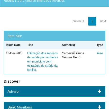
Results 1-1 of 1 (Search time: 0.001 seconds).
previous
1
next
Item hits:
Issue Date
Title
Author(s)
Type
13-Dec-2016
Utilização dos serviços
Carnevali, Bruna
Tese
de saúde por mulheres
Feichas Renó
em município com
estratégia de saúde da
família.
Discover
Advisor
Bank Members