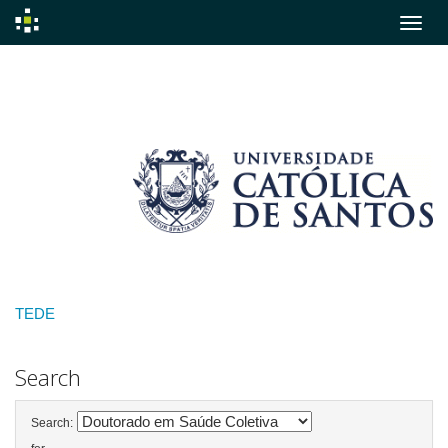
Skip
navigation
TEDE
Search
Search: