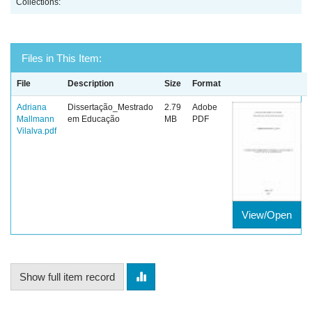
Collections:
Files in This Item:
File
Description
Size
Format
Adriana
Dissertação_Mestrado
2.79
Adobe
Mallmann
em Educação
MB
PDF
Vilalva.pdf
View/Open
Show full item record