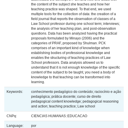
the content of the subject she teaches and how her
teaching practice was shaped. To that end, we used
multiple tools for the collection of data: the creation of a
field journal that reports the observation of classes of a
Law School professor during one school term; interviews;
the analysis of her teaching plan, and post-observation
questions. Data has been analyzed having the practical
proposals formulated by Minayo (2006) and the
categories of PRAF, proposed by Shulman. PCK
comprises of an important kind of knowledge when
establishing bodies of professional knowledge and
enables the structuring of teaching practices of Law
School professors. Data analysis allowed us to
understand that it is not enough knowledge of the specific
content of the subject to be taught, you need a body of
knowledge to that teaching can be transformed into
learning.
Keywords:
conhecimento pedagógico do conteúdo; raciocínio e ação
pedagógica; prática docente; curso de direito
pedagogical content knowledge; pedagogical reasoning
and action; teaching practice; Law school
CNPq:
CIENCIAS HUMANAS::EDUCACAO
Language:
por