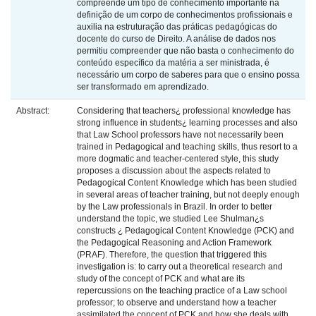
compreende um tipo de conhecimento importante na
definição de um corpo de conhecimentos profissionais e
auxilia na estruturação das práticas pedagógicas do
docente do curso de Direito. A análise de dados nos
permitiu compreender que não basta o conhecimento do
conteúdo específico da matéria a ser ministrada, é
necessário um corpo de saberes para que o ensino possa
ser transformado em aprendizado.
Abstract:
Considering that teachers¿ professional knowledge has
strong influence in students¿ learning processes and also
that Law School professors have not necessarily been
trained in Pedagogical and teaching skills, thus resort to a
more dogmatic and teacher-centered style, this study
proposes a discussion about the aspects related to
Pedagogical Content Knowledge which has been studied
in several areas of teacher training, but not deeply enough
by the Law professionals in Brazil. In order to better
understand the topic, we studied Lee Shulman¿s
constructs ¿ Pedagogical Content Knowledge (PCK) and
the Pedagogical Reasoning and Action Framework
(PRAF). Therefore, the question that triggered this
investigation is: to carry out a theoretical research and
study of the concept of PCK and what are its
repercussions on the teaching practice of a Law school
professor; to observe and understand how a teacher
assimilated the concept of PCK and how she deals with