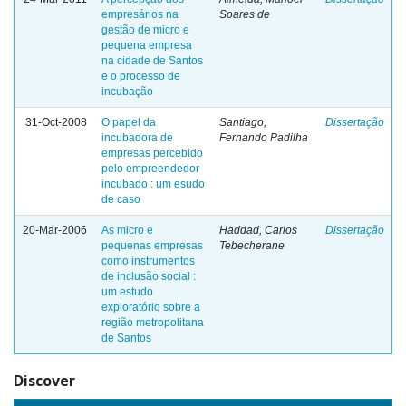
empresários na
Soares de
gestão de micro e
pequena empresa
na cidade de Santos
e o processo de
incubação
31-Oct-2008
O papel da
Santiago,
Dissertação
incubadora de
Fernando Padilha
empresas percebido
pelo empreendedor
incubado : um esudo
de caso
20-Mar-2006
As micro e
Haddad, Carlos
Dissertação
pequenas empresas
Tebecherane
como instrumentos
de inclusão social :
um estudo
exploratório sobre a
região metropolitana
de Santos
Discover