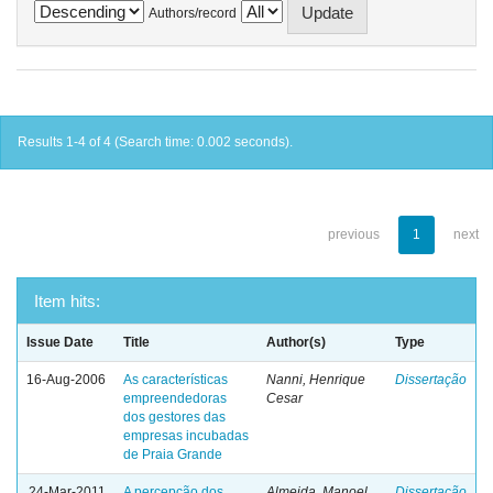
Authors/record
Results 1-4 of 4 (Search time: 0.002 seconds).
previous
1
next
Item hits:
Issue Date
Title
Author(s)
Type
16-Aug-2006
As características
Nanni, Henrique
Dissertação
empreendedoras
Cesar
dos gestores das
empresas incubadas
de Praia Grande
24-Mar-2011
A percepção dos
Almeida, Manoel
Dissertação