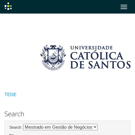
Skip
navigation
TEDE
Search
Search: