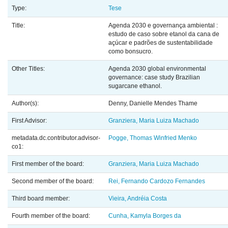
Type:
Tese
Title:
Agenda 2030 e governança ambiental :
estudo de caso sobre etanol da cana de
açúcar e padrões de sustentabilidade
como bonsucro.
Other Titles:
Agenda 2030 global environmental
governance: case study Brazilian
sugarcane ethanol.
Author(s):
Denny, Danielle Mendes Thame
First Advisor:
Granziera, Maria Luiza Machado
metadata.dc.contributor.advisor-
Pogge, Thomas Winfried Menko
co1:
First member of the board:
Granziera, Maria Luiza Machado
Second member of the board:
Rei, Fernando Cardozo Fernandes
Third board member:
Vieira, Andréia Costa
Fourth member of the board:
Cunha, Kamyla Borges da