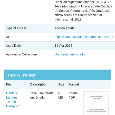
Brazilian sugarcane ethanol. 2018. 412 f.
Tese (doutorado) - Universidade Católica
de Santos, Programa de Pós-Graduação
stricto sensu em Direito Ambiental
Internacional, 2018.
Type of Access:
Acesso Aberto
URI:
https://tede.unisantos.br/handle/tede/4581
Issue Date:
19-Apr-2018
Appears in Collections:
Doutorado em Direito
Files in This Item:
File
Description
Size
Format
Danielle
Tese_Doutorado
6
Adobe
Mendes
em Direito
MB
PDF
Thame
Denny.pdf