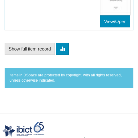
View/Open
Show full item record
Items in DSpace are protected by copyright, with all rights reserved,
unless otherwise indicated.