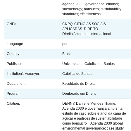
agenda 2030; governance; ethanol;
sucroenergy; bonsucro; sustainability
standards; effectiveness
CNPq:
CNPQ::CIENCIAS SOCIAIS
APLICADAS::DIREITO
Direito Ambiental Internacional
Language:
por
Country :
Brasil
Publisher:
Universidade Católica de Santos
Institution's Acronym:
Católica de Santos
Department:
Faculdade de Direito
Program:
Doutorado em Direito
Citation:
DENNY, Danielle Mendes Thame.
Agenda 2030 e governança ambiental:
estudo de caso sobre etanol da cana de
açúcar e padrões de sustentabilidade
como bonsucro = Agenda 2030 global
environmental governance: case study