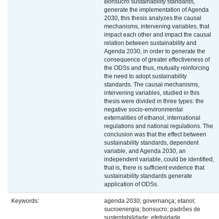
Bonsucro sustainability standards,
generate the implementation of Agenda
2030, this thesis analyzes the causal
mechanisms, intervening variables, that
impact each other and impact the causal
relation between sustainability and
Agenda 2030, in order to generate the
consequence of greater effectiveness of
the ODSs and thus, mutually reinforcing
the need to adopt sustainability
standards. The causal mechanisms,
intervening variables, studied in this
thesis were divided in three types: the
negative socio-environmental
externalities of ethanol, international
regulations and national regulations. The
conclusion was that the effect between
sustainability standards, dependent
variable, and Agenda 2030, an
independent variable, could be identified,
that is, there is sufficient evidence that
sustainability standards generate
application of ODSs.
Keywords:
agenda 2030; governança; etanol;
sucroenergia; bonsucro; padrões de
sustentabilidade; efetividade