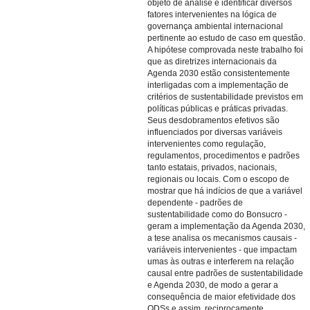
objeto de análise e identificar diversos
fatores intervenientes na lógica de
governança ambiental internacional
pertinente ao estudo de caso em questão.
A hipótese comprovada neste trabalho foi
que as diretrizes internacionais da
Agenda 2030 estão consistentemente
interligadas com a implementação de
critérios de sustentabilidade previstos em
políticas públicas e práticas privadas.
Seus desdobramentos efetivos são
influenciados por diversas variáveis
intervenientes como regulação,
regulamentos, procedimentos e padrões
tanto estatais, privados, nacionais,
regionais ou locais. Com o escopo de
mostrar que há indícios de que a variável
dependente - padrões de
sustentabilidade como do Bonsucro -
geram a implementação da Agenda 2030,
a tese analisa os mecanismos causais -
variáveis intervenientes - que impactam
umas às outras e interferem na relação
causal entre padrões de sustentabilidade
e Agenda 2030, de modo a gerar a
consequência de maior efetividade dos
ODSs e assim, reciprocamente,