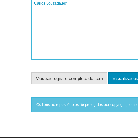
Carlos Louzada.pdf
Mostrar registro completo do item
Visualizar es
Os itens no repositório estão protegidos por copyright, com t