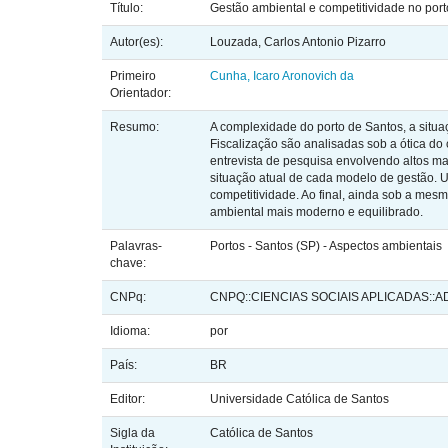
Título:
Gestão ambiental e competitividade no por
Autor(es):
Louzada, Carlos Antonio Pizarro
Primeiro
Cunha, Icaro Aronovich da
Orientador:
Resumo:
A complexidade do porto de Santos, a situa
Fiscalização são analisadas sob a ótica do
entrevista de pesquisa envolvendo altos ma
situação atual de cada modelo de gestão. 
competitividade. Ao final, ainda sob a mes
ambiental mais moderno e equilibrado.
Palavras-
Portos - Santos (SP) - Aspectos ambientais
chave:
CNPq:
CNPQ::CIENCIAS SOCIAIS APLICADAS::
Idioma:
por
País:
BR
Editor:
Universidade Católica de Santos
Sigla da
Católica de Santos