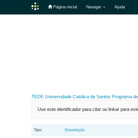
Página inicial
Navegar
Ajuda
Skip
navigation
TEDE
Universidade Católica de Santos
Programa de
Use este identificador para citar ou linkar para es
Tipo:
Dissertação