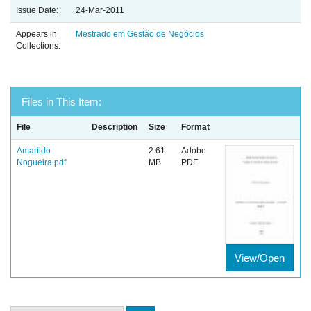
Issue Date:
24-Mar-2011
Appears in
Mestrado em Gestão de Negócios
Collections:
Files in This Item:
File
Description
Size
Format
Amarildo
2.61
Adobe
Nogueira.pdf
MB
PDF
View/Open