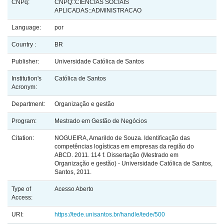
CNPq:
CNPQ::CIENCIAS SOCIAIS
APLICADAS::ADMINISTRACAO
Language:
por
Country :
BR
Publisher:
Universidade Católica de Santos
Institution's
Católica de Santos
Acronym:
Department:
Organização e gestão
Program:
Mestrado em Gestão de Negócios
Citation:
NOGUEIRA, Amarildo de Souza. Identificação das
competências logísticas em empresas da região do
ABCD. 2011. 114 f. Dissertação (Mestrado em
Organização e gestão) - Universidade Católica de Santos,
Santos, 2011.
Type of
Acesso Aberto
Access:
URI:
https://tede.unisantos.br/handle/tede/500