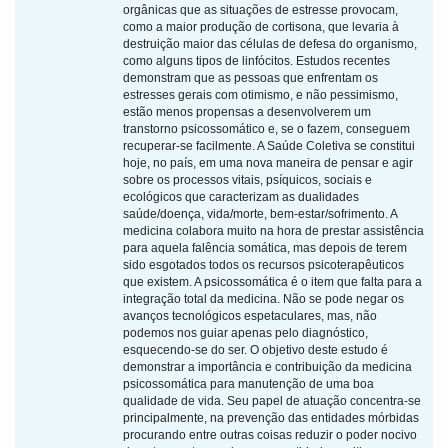
orgânicas que as situações de estresse provocam,
como a maior produção de cortisona, que levaria à
destruição maior das células de defesa do organismo,
como alguns tipos de linfócitos. Estudos recentes
demonstram que as pessoas que enfrentam os
estresses gerais com otimismo, e não pessimismo,
estão menos propensas a desenvolverem um
transtorno psicossomático e, se o fazem, conseguem
recuperar-se facilmente. A Saúde Coletiva se constitui
hoje, no país, em uma nova maneira de pensar e agir
sobre os processos vitais, psíquicos, sociais e
ecológicos que caracterizam as dualidades
saúde/doença, vida/morte, bem-estar/sofrimento. A
medicina colabora muito na hora de prestar assistência
para aquela falência somática, mas depois de terem
sido esgotados todos os recursos psicoterapêuticos
que existem. A psicossomática é o item que falta para a
integração total da medicina. Não se pode negar os
avanços tecnológicos espetaculares, mas, não
podemos nos guiar apenas pelo diagnóstico,
esquecendo-se do ser. O objetivo deste estudo é
demonstrar a importância e contribuição da medicina
psicossomática para manutenção de uma boa
qualidade de vida. Seu papel de atuação concentra-se
principalmente, na prevenção das entidades mórbidas
procurando entre outras coisas reduzir o poder nocivo