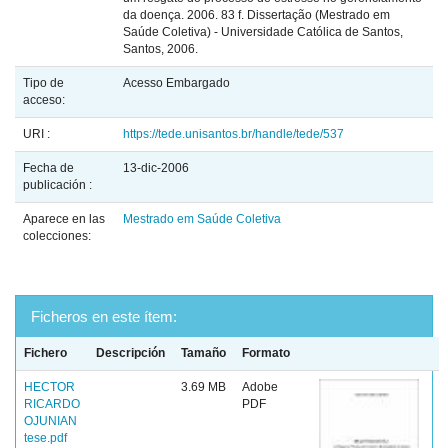
da doença. 2006. 83 f. Dissertação (Mestrado em
Saúde Coletiva) - Universidade Católica de Santos,
Santos, 2006.
Tipo de
Acesso Embargado
acceso:
URI :
https://tede.unisantos.br/handle/tede/537
Fecha de
13-dic-2006
publicación :
Aparece en las
Mestrado em Saúde Coletiva
colecciones:
Ficheros en este ítem:
Fichero
Descripción
Tamaño
Formato
HECTOR
3.69 MB
Adobe
RICARDO
PDF
OJUNIAN
tese.pdf