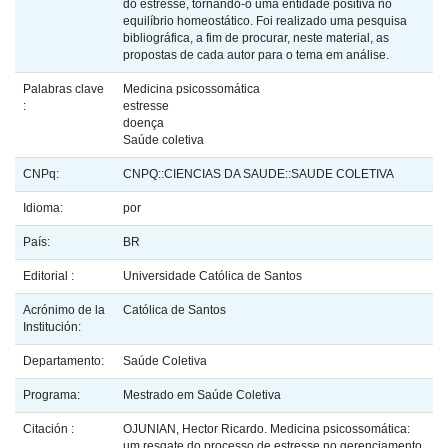
do estresse, tornando-o uma entidade positiva no
equilíbrio homeostático. Foi realizado uma pesquisa
bibliográfica, a fim de procurar, neste material, as
propostas de cada autor para o tema em análise.
Palabras clave
Medicina psicossomática
:
estresse
doença
Saúde coletiva
CNPq:
CNPQ::CIENCIAS DA SAUDE::SAUDE COLETIVA
Idioma:
por
País:
BR
Editorial :
Universidade Católica de Santos
Acrónimo de la
Católica de Santos
Institución:
Departamento:
Saúde Coletiva
Programa:
Mestrado em Saúde Coletiva
Citación :
OJUNIAN, Hector Ricardo. Medicina psicossomática:
um resgate do processo de estresse no gerenciamento