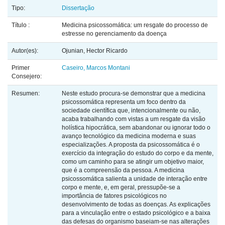
Tipo:
Dissertação
Título :
Medicina psicossomática: um resgate do processo de
estresse no gerenciamento da doença
Autor(es):
Ojunian, Hector Ricardo
Primer
Caseiro, Marcos Montani
Consejero:
Resumen:
Neste estudo procura-se demonstrar que a medicina
psicossomática representa um foco dentro da
sociedade científica que, intencionalmente ou não,
acaba trabalhando com vistas a um resgate da visão
holística hipocrática, sem abandonar ou ignorar todo o
avanço tecnológico da medicina moderna e suas
especializações. A proposta da psicossomática é o
exercício da integração do estudo do corpo e da mente,
como um caminho para se atingir um objetivo maior,
que é a compreensão da pessoa. A medicina
psicossomática salienta a unidade de interação entre
corpo e mente, e, em geral, pressupõe-se a
importância de fatores psicológicos no
desenvolvimento de todas as doenças. As explicações
para a vinculação entre o estado psicológico e a baixa
das defesas do organismo baseiam-se nas alterações