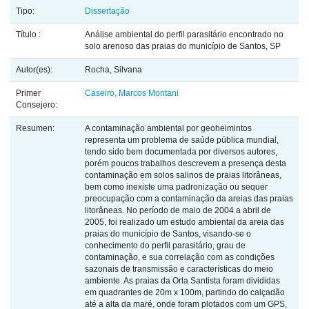
Tipo:
Dissertação
Título :
Análise ambiental do perfil parasitário encontrado no
solo arenoso das praias do município de Santos, SP
Autor(es):
Rocha, Silvana
Primer
Caseiro, Marcos Montani
Consejero:
Resumen:
A contaminação ambiental por geohelmintos
representa um problema de saúde pública mundial,
tendo sido bem documentada por diversos autores,
porém poucos trabalhos descrevem a presença desta
contaminação em solos salinos de praias litorâneas,
bem como inexiste uma padronização ou sequer
preocupação com a contaminação da areias das praias
litorâneas. No período de maio de 2004 a abril de
2005, foi realizado um estudo ambiental da areia das
praias do município de Santos, visando-se o
conhecimento do perfil parasitário, grau de
contaminação, e sua correlação com as condições
sazonais de transmissão e características do meio
ambiente. As praias da Orla Santista foram divididas
em quadrantes de 20m x 100m, partindo do calçadão
até a alta da maré, onde foram plotados com um GPS,