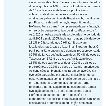
cinco pontos de coleta. Desses pontos foram coletados
duas alíquotas de 100g, numa profundidade com cerca
de 10 cm. Nas áreas de lazer os pontos foram
coletados aleatoriamente. As amostras foram
analisadas pelas técnicas de Rugai e cols, modificado
por Picanço, e de sedimentação espontânea (Lutz,
Hoffman, Pons e Janer), complementada pela flutuação
em solução densa de sulfato de zinco (Faust e cols.).
As 2.520 amostras analisadas, coletadas no período de
abril 2004 a maio 2005, indicaram uma positividade de
18,2% (458), sendo que 5,9% (148) estavam
localizadas nas áreas de lazer infantil (parquinhos). O
perfil parasitário encontrado demonstrou a presença de
82,5% de larvas de Ancilostomídeos, 59,4% de ovos de
Toxocara sp., 37,1% de ovos de Ancilostomídeos,
13,5% de oocistos de coccídeos, 10,0% de cistos de
protozoários, e 10,0% de ovos de Ascaris lumbricoides.
As condições ambientais mostraram-se favoráveis a
evolução parasitária e a sua transmissão, tendo-se
observado intensa contaminação por dejetos animais e
em alguns pontos, por dejetos humanos. Torna
relevante a normatização de índices próprios para a
avaliação ambiental do solo arenoso das praias
litorâneas ou balneárias, com a definição de
cronogramas específicos para as avaliações sanitárias,
associados a programas de educação ambiental,