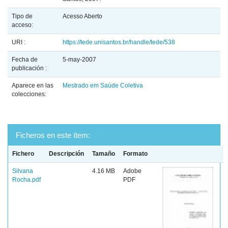
Tipo de
Acesso Aberto
acceso:
URI :
https://tede.unisantos.br/handle/tede/538
Fecha de
5-may-2007
publicación :
Aparece en las
Mestrado em Saúde Coletiva
colecciones:
Ficheros en este ítem:
Fichero
Descripción
Tamaño
Formato
Silvana
4.16 MB
Adobe
Rocha.pdf
PDF