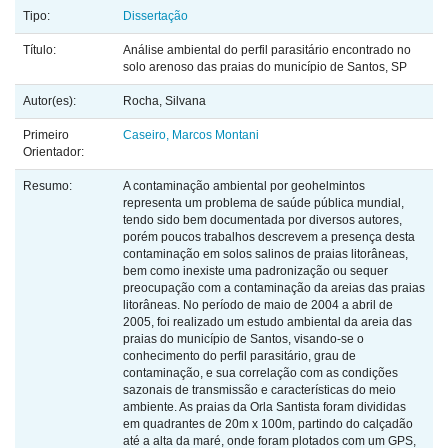
Tipo:
Dissertação
Título:
Análise ambiental do perfil parasitário encontrado no
solo arenoso das praias do município de Santos, SP
Autor(es):
Rocha, Silvana
Primeiro
Caseiro, Marcos Montani
Orientador:
Resumo:
A contaminação ambiental por geohelmintos
representa um problema de saúde pública mundial,
tendo sido bem documentada por diversos autores,
porém poucos trabalhos descrevem a presença desta
contaminação em solos salinos de praias litorâneas,
bem como inexiste uma padronização ou sequer
preocupação com a contaminação da areias das praias
litorâneas. No período de maio de 2004 a abril de
2005, foi realizado um estudo ambiental da areia das
praias do município de Santos, visando-se o
conhecimento do perfil parasitário, grau de
contaminação, e sua correlação com as condições
sazonais de transmissão e características do meio
ambiente. As praias da Orla Santista foram divididas
em quadrantes de 20m x 100m, partindo do calçadão
até a alta da maré, onde foram plotados com um GPS,