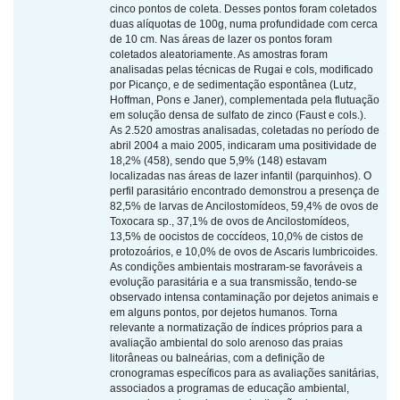
cinco pontos de coleta. Desses pontos foram coletados
duas alíquotas de 100g, numa profundidade com cerca
de 10 cm. Nas áreas de lazer os pontos foram
coletados aleatoriamente. As amostras foram
analisadas pelas técnicas de Rugai e cols, modificado
por Picanço, e de sedimentação espontânea (Lutz,
Hoffman, Pons e Janer), complementada pela flutuação
em solução densa de sulfato de zinco (Faust e cols.).
As 2.520 amostras analisadas, coletadas no período de
abril 2004 a maio 2005, indicaram uma positividade de
18,2% (458), sendo que 5,9% (148) estavam
localizadas nas áreas de lazer infantil (parquinhos). O
perfil parasitário encontrado demonstrou a presença de
82,5% de larvas de Ancilostomídeos, 59,4% de ovos de
Toxocara sp., 37,1% de ovos de Ancilostomídeos,
13,5% de oocistos de coccídeos, 10,0% de cistos de
protozoários, e 10,0% de ovos de Ascaris lumbricoides.
As condições ambientais mostraram-se favoráveis a
evolução parasitária e a sua transmissão, tendo-se
observado intensa contaminação por dejetos animais e
em alguns pontos, por dejetos humanos. Torna
relevante a normatização de índices próprios para a
avaliação ambiental do solo arenoso das praias
litorâneas ou balneárias, com a definição de
cronogramas específicos para as avaliações sanitárias,
associados a programas de educação ambiental,