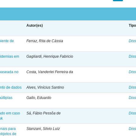
Autor(es)
Tip
iente de
Ferraz, Rita de Cássia
Diss
pidemias em
Gagliardi, Henrique Fabricio
Diss
 baseada no
Costa, Vanderlei Ferreira da
Diss
ento de dados
Alves, Vinícius Santino
Diss
últiplas
Gallo, Eduardo
Diss
eado em caso
Sá, Fábio Pessôa de
Diss
sk
nais para
Stanzani, Silvio Luiz
Diss
objetos de