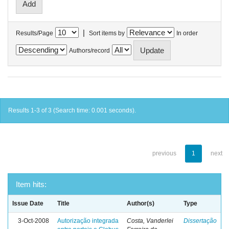
|
Results/Page
Sort items by
In order
Authors/record
Results 1-3 of 3 (Search time: 0.001 seconds).
previous
1
next
Item hits:
Issue Date
Title
Author(s)
Type
3-Oct-2008
Autorização integrada
Costa, Vanderlei
Dissertação