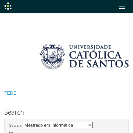
Skip
navigation
TEDE
Search
Search: