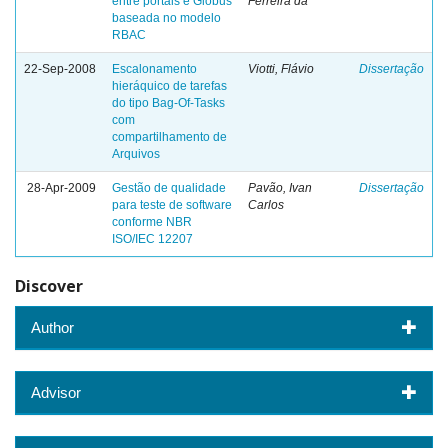
entre portais e Globus
Ferreira da
baseada no modelo
RBAC
22-Sep-2008
Escalonamento
Viotti, Flávio
Dissertação
hieráquico de tarefas
do tipo Bag-Of-Tasks
com
compartilhamento de
Arquivos
28-Apr-2009
Gestão de qualidade
Pavão, Ivan
Dissertação
para teste de software
Carlos
conforme NBR
ISO/IEC 12207
Discover
Author
Advisor