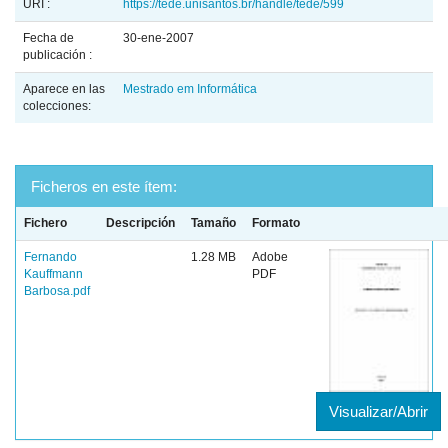
URI :
https://tede.unisantos.br/handle/tede/599
Fecha de
30-ene-2007
publicación :
Aparece en las
Mestrado em Informática
colecciones:
Ficheros en este ítem:
Fichero
Descripción
Tamaño
Formato
Fernando
1.28 MB
Adobe
Kauffmann
PDF
Barbosa.pdf
Visualizar/Abrir