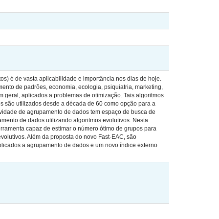
s) é de vasta aplicabilidade e importância nos dias de hoje.
ento de padrões, economia, ecologia, psiquiatria, marketing,
m geral, aplicados a problemas de otimização. Tais algoritmos
es são utilizados desde a década de 60 como opção para a
ividade de agrupamento de dados tem espaço de busca de
ento de dados utilizando algoritmos evolutivos. Nesta
erramenta capaz de estimar o número ótimo de grupos para
evolutivos. Além da proposta do novo Fast-EAC, são
aplicados a agrupamento de dados e um novo índice externo