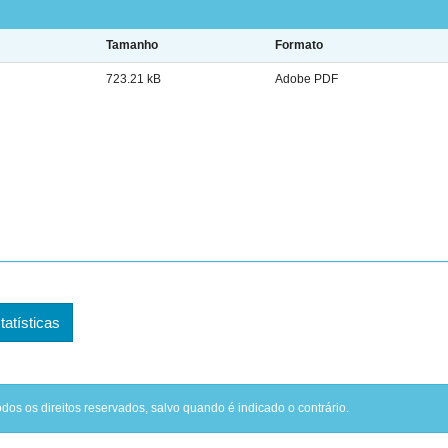
Tamanho
Formato
723.21 kB
Adobe PDF
tatísticas
odos os direitos reservados, salvo quando é indicado o contrário.