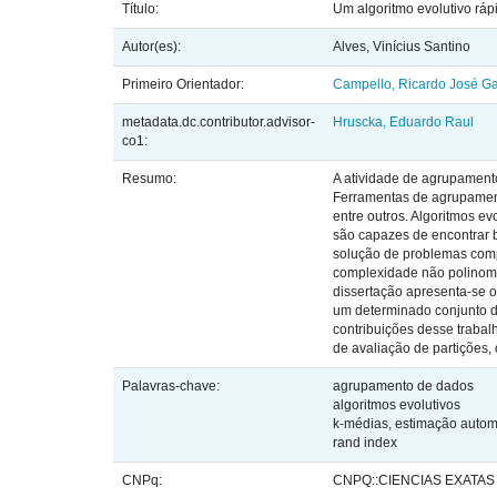
Título:
Um algoritmo evolutivo rá
Autor(es):
Alves, Vinícius Santino
Primeiro Orientador:
Campello, Ricardo José Gab
metadata.dc.contributor.advisor-
Hruscka, Eduardo Raul
co1:
Resumo:
A atividade de agrupamento
Ferramentas de agrupamento
entre outros. Algoritmos e
são capazes de encontrar 
solução de problemas com
complexidade não polinomi
dissertação apresenta-se 
um determinado conjunto de
contribuições desse traba
de avaliação de partições,
Palavras-chave:
agrupamento de dados
algoritmos evolutivos
k-médias, estimação autom
rand index
CNPq:
CNPQ::CIENCIAS EXATAS