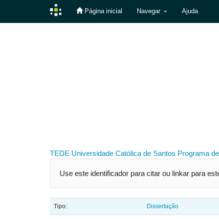
Página inicial
Navegar
Ajuda
Skip
navigation
TEDE
Universidade Católica de Santos
Programa de
Use este identificador para citar ou linkar para es
Tipo:
Dissertação