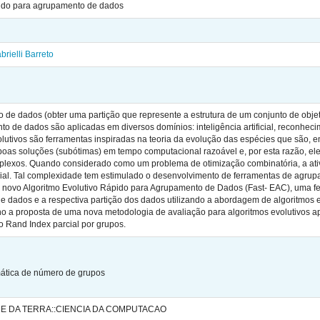
pido para agrupamento de dados
rielli Barreto
 de dados (obter uma partição que represente a estrutura de um conjunto de objeto
 de dados são aplicadas em diversos domínios: inteligência artificial, reconhecim
volutivos são ferramentas inspiradas na teoria da evolução das espécies que são, e
boas soluções (subótimas) em tempo computacional razoável e, por esta razão, el
plexos. Quando considerado como um problema de otimização combinatória, a at
al. Tal complexidade tem estimulado o desenvolvimento de ferramentas de agrupam
o novo Algoritmo Evolutivo Rápido para Agrupamento de Dados (Fast- EAC), uma f
 dados e a respectiva partição dos dados utilizando a abordagem de algoritmos 
lho a proposta de uma nova metodologia de avaliação para algoritmos evolutivos 
 o Rand Index parcial por grupos.
ática de número de grupos
 E DA TERRA::CIENCIA DA COMPUTACAO