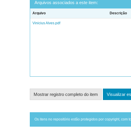
Arquivos associados a este item:
Arquivo
Descrição
Vinicius Alves.pdf
Mostrar registro completo do item
Visualizar es
Os itens no repositório estão protegidos por copyright, com t