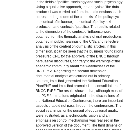
in the fields of political sociology and social psychology.
Using a qualitative approach, the analysis of the data
produced was carried out from three dimensions, each
corresponding to one of the contexts of the policy cycle:
the context of influence; the context of policy text
production and context of practice. The results related
to the dimension of the context of influence were
obtained from the thematic analysis of oral productions
obtained in public hearings of the CNE and reflective
analysis of the content of journalistic articles. In this
dimension, it can be seen that the business foundations
pressured CNE for the approval of the BNCC through
persuasive discourses, contrary to the warnings of the
academic community about the weaknesses of the
BNCC text. Regarding the second dimension,
documental analysis was carried out in primary
sources, texts that generated the National Education
Plan/PNE and texts that promoted the consolidation of
BNCC-EI/EF. The results showed that, although most of
the PNE formulations originated in the discussions of
the National Education Conference, there are important
aspects that did not pass through the conferences. The
social yearnings for the pursuit of educational quality
were frustrated, as a technocratic vision and an
emphasis on control mechanisms was realized in the
approved version of the document. The third dimension