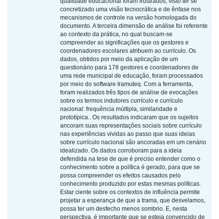
qualidade educacional foram frustrados, visto ter se
concretizado uma visão tecnocrática e de ênfase nos
mecanismos de controle na versão homologada do
documento. A terceira dimensão de análise foi referente
ao contexto da prática, no qual buscam-se
compreender as significações que os gestores e
coordenadores escolares atribuem ao currículo. Os
dados, obtidos por meio da aplicação de um
questionário para 178 gestores e coordenadores de
uma rede municipal de educação, foram processados
por meio do software Iramuteq. Com a ferramenta,
foram realizados três tipos de análise de evocações
sobre os termos indutores currículo e currículo
nacional: frequência múltipla, similaridade e
prototípica.. Os resultados indicaram que os sujeitos
ancoram suas representações sociais sobre currículo
nas experiências vividas ao passo que suas ideias
sobre currículo nacional são ancoradas em um cenário
idealizado. Os dados corroboram para a ideia
defendida na tese de que é preciso entender como o
conhecimento sobre a política é gerado, para que se
possa compreender os efeitos causados pelo
conhecimento produzido por estas mesmas políticas.
Estar ciente sobre os contextos de influência permite
projetar a esperança de que a trama, que desvelamos,
possa ter um desfecho menos sombrio. E, nesta
perspectiva, é importante que se esteja convencido de