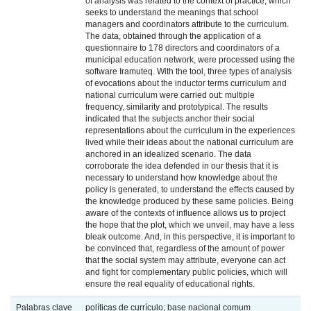
of analysis was related to the context of practice, which
seeks to understand the meanings that school
managers and coordinators attribute to the curriculum.
The data, obtained through the application of a
questionnaire to 178 directors and coordinators of a
municipal education network, were processed using the
software Iramuteq. With the tool, three types of analysis
of evocations about the inductor terms curriculum and
national curriculum were carried out: multiple
frequency, similarity and prototypical. The results
indicated that the subjects anchor their social
representations about the curriculum in the experiences
lived while their ideas about the national curriculum are
anchored in an idealized scenario. The data
corroborate the idea defended in our thesis that it is
necessary to understand how knowledge about the
policy is generated, to understand the effects caused by
the knowledge produced by these same policies. Being
aware of the contexts of influence allows us to project
the hope that the plot, which we unveil, may have a less
bleak outcome. And, in this perspective, it is important to
be convinced that, regardless of the amount of power
that the social system may attribute, everyone can act
and fight for complementary public policies, which will
ensure the real equality of educational rights.
Palabras clave
políticas de currículo; base nacional comum