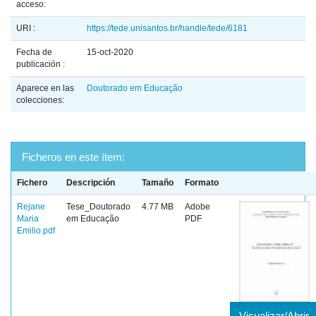
acceso:
URI :
https://tede.unisantos.br/handle/tede/6181
Fecha de
15-oct-2020
publicación :
Aparece en las
Doutorado em Educação
colecciones:
Ficheros en este ítem:
Fichero
Descripción
Tamaño
Formato
Rejane
Tese_Doutorado
4.77 MB
Adobe
Maria
em Educação
PDF
Emilio.pdf
Visualizar/Abrir