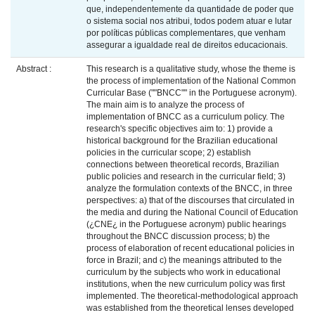
que, independentemente da quantidade de poder que
o sistema social nos atribui, todos podem atuar e lutar
por políticas públicas complementares, que venham
assegurar a igualdade real de direitos educacionais.
Abstract :
This research is a qualitative study, whose the theme is
the process of implementation of the National Common
Curricular Base (""BNCC"" in the Portuguese acronym).
The main aim is to analyze the process of
implementation of BNCC as a curriculum policy. The
research's specific objectives aim to: 1) provide a
historical background for the Brazilian educational
policies in the curricular scope; 2) establish
connections between theoretical records, Brazilian
public policies and research in the curricular field; 3)
analyze the formulation contexts of the BNCC, in three
perspectives: a) that of the discourses that circulated in
the media and during the National Council of Education
(¿CNE¿ in the Portuguese acronym) public hearings
throughout the BNCC discussion process; b) the
process of elaboration of recent educational policies in
force in Brazil; and c) the meanings attributed to the
curriculum by the subjects who work in educational
institutions, when the new curriculum policy was first
implemented. The theoretical-methodological approach
was established from the theoretical lenses developed