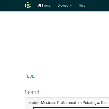
Home
Browse
Help
Skip
navigation
TEDE
Search
Search: