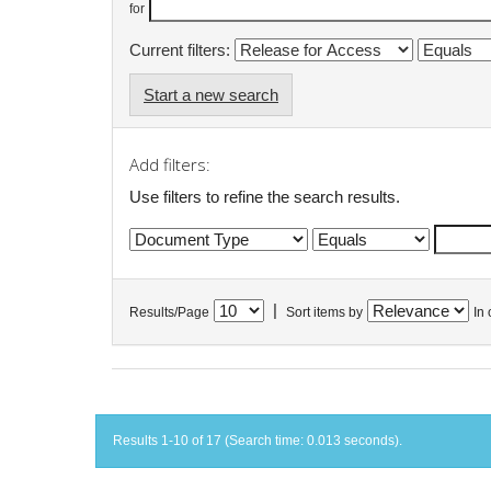
for
Current filters:
Start a new search
Add filters:
Use filters to refine the search results.
|
Results/Page
Sort items by
In 
Results 1-10 of 17 (Search time: 0.013 seconds).