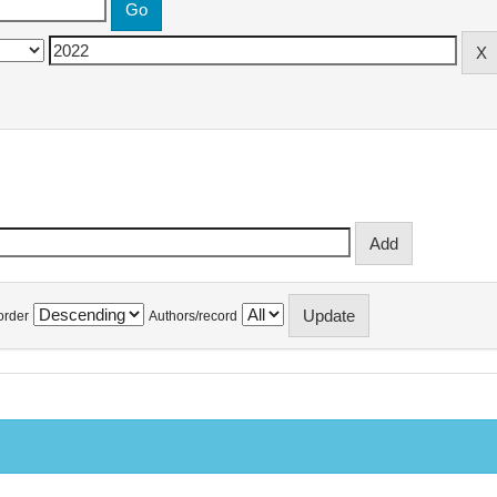
order
Authors/record