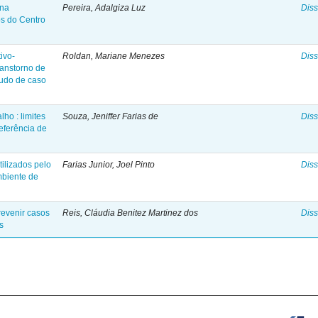
 na
Pereira, Adalgiza Luz
Diss
os do Centro
ivo-
Roldan, Mariane Menezes
Diss
ranstorno de
tudo de caso
ho : limites
Souza, Jeniffer Farias de
Diss
eferência de
ilizados pelo
Farias Junior, Joel Pinto
Diss
mbiente de
revenir casos
Reis, Cláudia Benitez Martinez dos
Diss
s