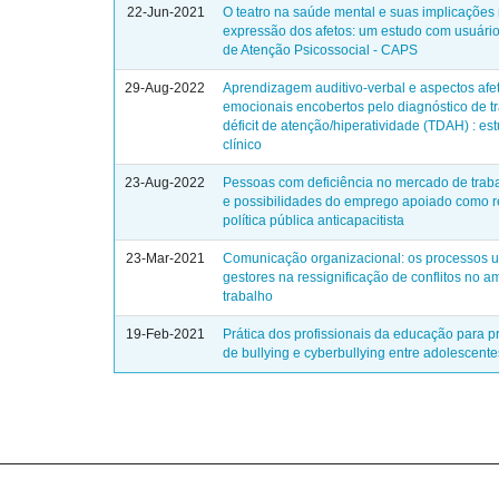
22-Jun-2021
O teatro na saúde mental e suas implicações
expressão dos afetos: um estudo com usuári
de Atenção Psicossocial - CAPS
29-Aug-2022
Aprendizagem auditivo-verbal e aspectos afet
emocionais encobertos pelo diagnóstico de t
déficit de atenção/hiperatividade (TDAH) : es
clínico
23-Aug-2022
Pessoas com deficiência no mercado de trabal
e possibilidades do emprego apoiado como r
política pública anticapacitista
23-Mar-2021
Comunicação organizacional: os processos ut
gestores na ressignificação de conflitos no a
trabalho
19-Feb-2021
Prática dos profissionais da educação para p
de bullying e cyberbullying entre adolescente