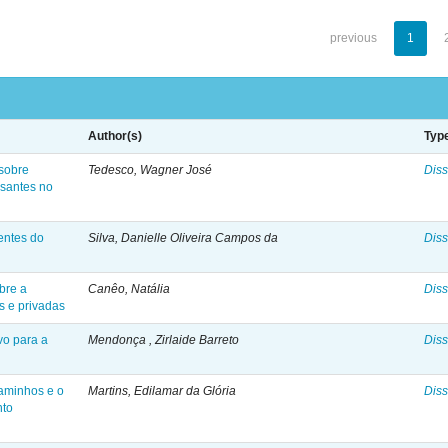
previous
1
Author(s)
Typ
 sobre
Tedesco, Wagner José
Diss
ssantes no
entes do
Silva, Danielle Oliveira Campos da
Diss
bre a
Canêo, Natália
Diss
s e privadas
vo para a
Mendonça , Zirlaide Barreto
Diss
caminhos e o
Martins, Edilamar da Glória
Diss
nto