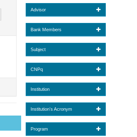
Advisor
Bank Members
Subject
CNPq
Institution
Institution's Acronym
Program