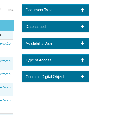
Document Type
2
next
Date issued
e
Availability Date
ertação
Type of Access
ertação
ertação
Contains Digital Object
ertação
ertação