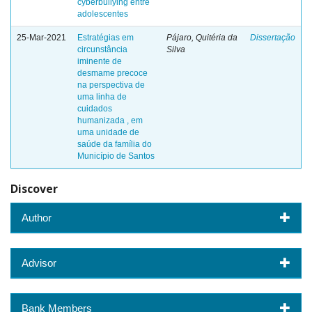
cyberbullying entre
adolescentes
25-Mar-2021
Estratégias em
Pájaro, Quitéria da
Dissertação
circunstância
Silva
iminente de
desmame precoce
na perspectiva de
uma linha de
cuidados
humanizada , em
uma unidade de
saúde da família do
Município de Santos
Discover
Author
Advisor
Bank Members