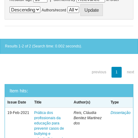
Authors/record
Results 1-2 of 2 (Search time: 0.002 seconds).
previous
1
next
Item hits:
Issue Date
Title
Author(s)
Type
19-Feb-2021
Prática dos
Reis, Cláudia
Dissertação
profissionais da
Benitez Martinez
educação para
dos
prevenir casos de
bullying e