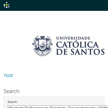
Skip
navigation
TEDE
Search
Search: