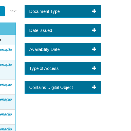
Document Type
1
next
Date issued
e
Availability Date
ertação
ertação
Type of Access
ertação
Contains Digital Object
ertação
ertação
ertação