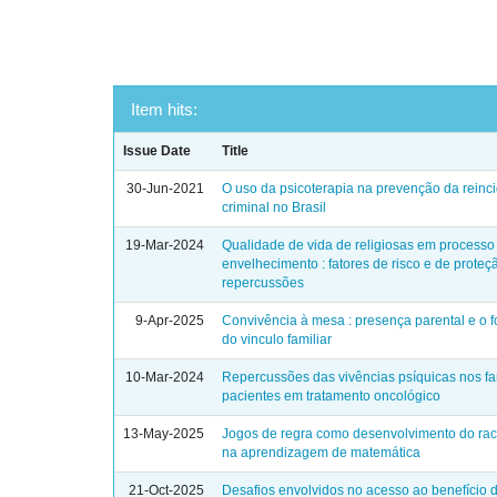
Item hits:
Issue Date
Title
30-Jun-2021
O uso da psicoterapia na prevenção da reinc
criminal no Brasil
19-Mar-2024
Qualidade de vida de religiosas em processo
envelhecimento : fatores de risco e de proteç
repercussões
9-Apr-2025
Convivência à mesa : presença parental e o f
do vinculo familiar
10-Mar-2024
Repercussões das vivências psíquicas nos fa
pacientes em tratamento oncológico
13-May-2025
Jogos de regra como desenvolvimento do raci
na aprendizagem de matemática
21-Oct-2025
Desafios envolvidos no acesso ao benefício 