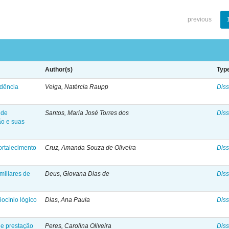
previous
Author(s)
Typ
idência
Veiga, Natércia Raupp
Diss
 de
Santos, Maria José Torres dos
Diss
ão e suas
ortalecimento
Cruz, Amanda Souza de Oliveira
Diss
miliares de
Deus, Giovana Dias de
Diss
ocínio lógico
Dias, Ana Paula
Diss
de prestação
Peres, Carolina Oliveira
Diss