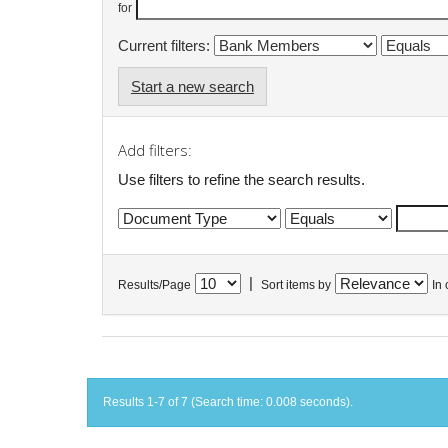
for
Current filters:
Start a new search
Add filters:
Use filters to refine the search results.
|
Results/Page
Sort items by
In 
Results 1-7 of 7 (Search time: 0.008 seconds).