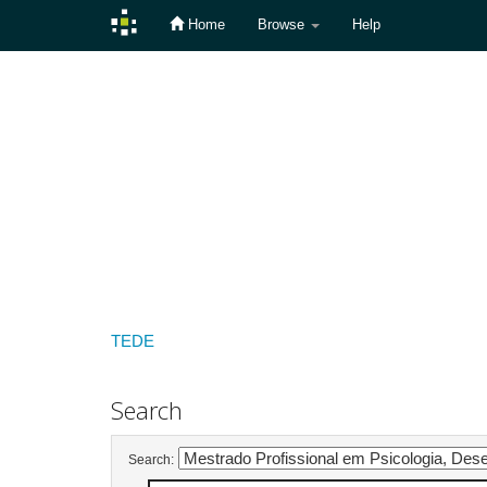
Home
Browse
Help
Skip
navigation
TEDE
Search
Search: