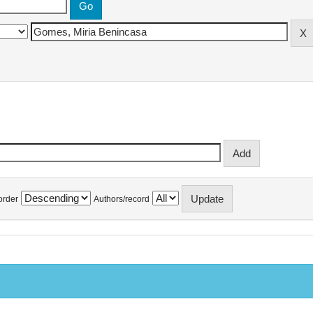
order
Authors/record