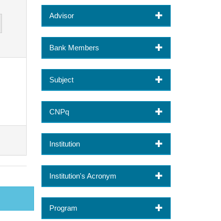
Advisor
Bank Members
Subject
CNPq
Institution
Institution's Acronym
Program