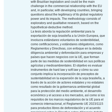
with Brazilian legislation and could be the main
challenge in the commercial relationship with the EU
and, in particular, with developing countries, bringing
questions about the legitimacy of its global regulatory
power and its impacts. The methodology consists of
exploratory and qualitative research, based on the
hypothetical-deductive method.
La tesis aborda la regulación ambiental para la
exportación de soja brasileña a la Unión Europea, que
involucra estándares voluntarios de sostenibilidad,
como certificaciones, y estándares obligatorios, como
Reglamentos y Directivas, con enfoque en la debida
diligencia ambiental y deforestación para empresas y
países que hacen negocios con la UE, que forman
parte de las medidas de sostenibilidad en sus políticas
agrícolas y medioambientales. El objetivo es evaluar
instrumentos de hard law y soft law y cómo su uso
conjunto implica la incorporación de preceptos de
sustentabilidad en la expansión de la soja brasileña, a
través de la acción de actores estatales y no estatales
como resultado de la gobernanza ambiental global
para la protección del medio ambiente, el desarrollo
económico y el acceso a los mercados, así como si los
requisitos de los marcos regulatorios de la UE para el
comercio internacional, el Reglamento UE 2023/1115
para productos libres de deforestación y el acuerdo