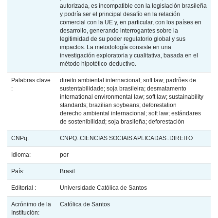
autorizada, es incompatible con la legislación brasileña
y podría ser el principal desafío en la relación
comercial con la UE y, en particular, con los países en
desarrollo, generando interrogantes sobre la
legitimidad de su poder regulatorio global y sus
impactos. La metodología consiste en una
investigación exploratoria y cualitativa, basada en el
método hipotético-deductivo.
Palabras clave
direito ambiental internacional; soft law; padrões de
:
sustentabilidade; soja brasileira; desmatamento
international environmental law; soft law; sustainability
standards; brazilian soybeans; deforestation
derecho ambiental internacional; soft law; estándares
de sostenibilidad; soja brasileña; deforestación
CNPq:
CNPQ::CIENCIAS SOCIAIS APLICADAS::DIREITO
Idioma:
por
País:
Brasil
Editorial :
Universidade Católica de Santos
Acrónimo de la
Católica de Santos
Institución: