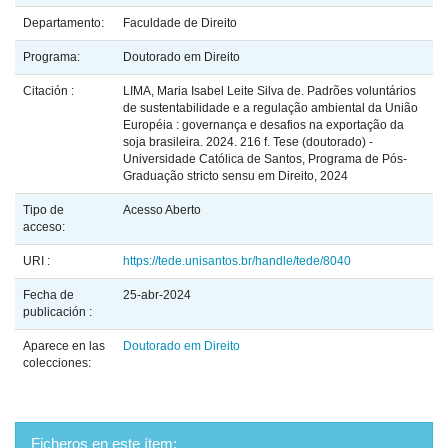
Departamento:
Faculdade de Direito
Programa:
Doutorado em Direito
Citación :
LIMA, Maria Isabel Leite Silva de. Padrões voluntários
de sustentabilidade e a regulação ambiental da União
Européia : governança e desafios na exportação da
soja brasileira. 2024. 216 f. Tese (doutorado) -
Universidade Católica de Santos, Programa de Pós-
Graduação stricto sensu em Direito, 2024
Tipo de
Acesso Aberto
acceso:
URI :
https://tede.unisantos.br/handle/tede/8040
Fecha de
25-abr-2024
publicación :
Aparece en las
Doutorado em Direito
colecciones:
Ficheros en este ítem: