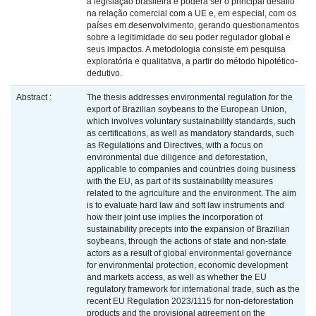
a legislação brasileira e poderá ser o principal desafio
na relação comercial com a UE e, em especial, com os
países em desenvolvimento, gerando questionamentos
sobre a legitimidade do seu poder regulador global e
seus impactos. A metodologia consiste em pesquisa
exploratória e qualitativa, a partir do método hipotético-
dedutivo.
Abstract :
The thesis addresses environmental regulation for the
export of Brazilian soybeans to the European Union,
which involves voluntary sustainability standards, such
as certifications, as well as mandatory standards, such
as Regulations and Directives, with a focus on
environmental due diligence and deforestation,
applicable to companies and countries doing business
with the EU, as part of its sustainability measures
related to the agriculture and the environment. The aim
is to evaluate hard law and soft law instruments and
how their joint use implies the incorporation of
sustainability precepts into the expansion of Brazilian
soybeans, through the actions of state and non-state
actors as a result of global environmental governance
for environmental protection, economic development
and markets access, as well as whether the EU
regulatory framework for international trade, such as the
recent EU Regulation 2023/1115 for non-deforestation
products and the provisional agreement on the