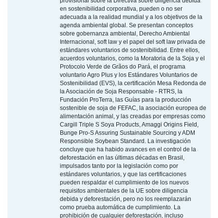
provisional sobre la Directiva sobre diligencia debida
en sostenibilidad corporativa, pueden o no ser
adecuada a la realidad mundial y a los objetivos de la
agenda ambiental global. Se presentan conceptos
sobre gobernanza ambiental, Derecho Ambiental
Internacional, soft law y el papel del soft law privada de
estándares voluntarios de sostenibilidad. Entre ellos,
acuerdos voluntarios, como la Moratoria de la Soja y el
Protocolo Verde de Grãos do Pará, el programa
voluntario Agro Plus y los Estándares Voluntarios de
Sostenibilidad (EVS), la certificación Mesa Redonda de
la Asociación de Soja Responsable - RTRS, la
Fundación ProTerra, las Guías para la producción
sostenible de soja de FEFAC, la asociación europea de
alimentación animal, y las creadas por empresas como
Cargill Triple S Soya Products, Amaggi Origins Field,
Bunge Pro-S Assuring Sustainable Sourcing y ADM
Responsible Soybean Standard. La investigación
concluye que ha habido avances en el control de la
deforestación en las últimas décadas en Brasil,
impulsados tanto por la legislación como por
estándares voluntarios, y que las certificaciones
pueden respaldar el cumplimiento de los nuevos
requisitos ambientales de la UE sobre diligencia
debida y deforestación, pero no los reemplazarán
como prueba automática de cumplimiento. La
prohibición de cualquier deforestación, incluso