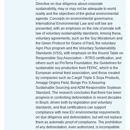
Directive on due diligence about corporate
sustainability, may or may not be adequate to world
reality and the objectives of the global environmental
agenda. Concepts on environmental governance,
International Environmental Law and soft law are
presented, with an emphasis on the role of private soft
law of voluntary sustainability standards. Among these,
voluntary agreements, such as the Soy Moratorium and
the Green Protocol for Grains of Pará, the voluntary
Agro Plus program and the Voluntary Sustainability
Standards (VSS), with emphasis on the Round Table on
Responsible Soy Association – RTRS certification, and
others such as ProTerra Foundation, the Guidelines for
sustainable soy production from FEFAC, which is the
European animal feed association, and those created
by companies such as Cargill Triple S Soya Products,
Amaggi Origins Field, Bunge Pro-S Assuring
Sustainable Sourcing and ADM Responsible Soybean
Standard. The research concludes that there has been
progress in controlling deforestation in recent decades
in Brazil, driven both by legislation and voluntary
standards, and that certifications can support
compliance with new EU environmental requirements
on due diligence and deforestation, but will not replace
them as automatic proof of compliance. The prohibition
of any deforestation, even authorized, is incompatible