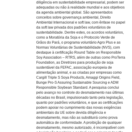
diligência em sustentabilidade empresarial, podem ser
adequadas ou não à realidade mundial e aos objetivos
da agenda ambiental global. São apresentados
conceitos sobre governança ambiental, Direito
Ambiental Internacional e soft law, com ênfase no papel
da soft law privada dos padrões voluntários de
sustentabilidade. Dentre estes, os acordos voluntários,
como a Moratória da Soja e o Protocolo Verde de
Grãos do Pará, o programa voluntário Agro Plus e as
Normas Voluntárias de Sustentabilidade (NVS), com
destaque à certificação Round Table on Responsible
Soy Association – RTRS, além de outras como ProTerra
Foundation, as Diretrizes para produção de soja
sustentável da FEFAC, associação europeia de
alimentação animal, e as criadas por empresas como
Cargill Triple S Soya Products, Amaggi Origins Field,
Bunge Pro-S Assuring Sustainable Sourcing e ADM
Responsible Soybean Standard. A pesquisa conclui
pelo avanço no controle do desmatamento nas últimas
décadas no Brasil, impulsionado tanto pela legislação,
quanto por padrões voluntários, e que as certificações
podem apoiar no cumprimento das novas exigências
ambientais da UE sobre devida diligência e
desmatamento, mas não as substituirá como prova
automática de conformidade. A proibição de qualquer
desmatamento, mesmo autorizado, é incompatível com