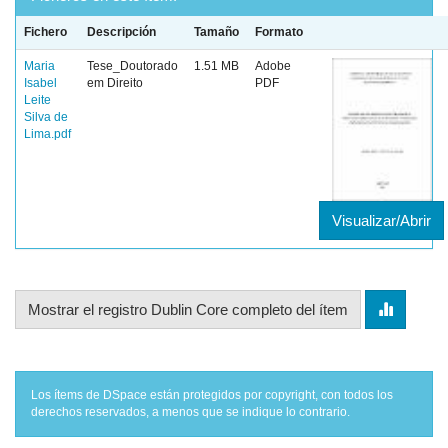
Fichero
Descripción
Tamaño
Formato
Maria
Tese_Doutorado
1.51 MB
Adobe
Isabel
em Direito
PDF
Leite
Silva de
Lima.pdf
Visualizar/Abrir
Mostrar el registro Dublin Core completo del ítem
Los ítems de DSpace están protegidos por copyright, con todos los
derechos reservados, a menos que se indique lo contrario.