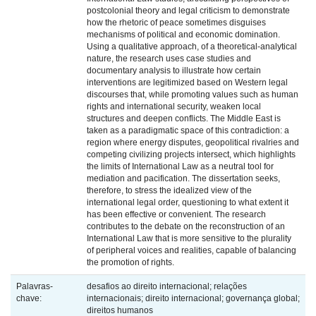
postcolonial theory and legal criticism to demonstrate
how the rhetoric of peace sometimes disguises
mechanisms of political and economic domination.
Using a qualitative approach, of a theoretical-analytical
nature, the research uses case studies and
documentary analysis to illustrate how certain
interventions are legitimized based on Western legal
discourses that, while promoting values such as human
rights and international security, weaken local
structures and deepen conflicts. The Middle East is
taken as a paradigmatic space of this contradiction: a
region where energy disputes, geopolitical rivalries and
competing civilizing projects intersect, which highlights
the limits of International Law as a neutral tool for
mediation and pacification. The dissertation seeks,
therefore, to stress the idealized view of the
international legal order, questioning to what extent it
has been effective or convenient. The research
contributes to the debate on the reconstruction of an
International Law that is more sensitive to the plurality
of peripheral voices and realities, capable of balancing
the promotion of rights.
Palavras-
desafios ao direito internacional; relações
chave:
internacionais; direito internacional; governança global;
direitos humanos