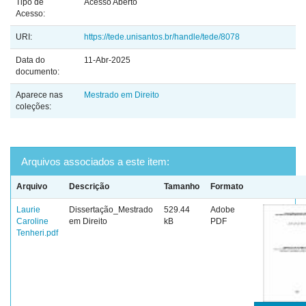
Tipo de
Acesso Aberto
Acesso:
URI:
https://tede.unisantos.br/handle/tede/8078
Data do
11-Abr-2025
documento:
Aparece nas
Mestrado em Direito
coleções:
Arquivos associados a este item:
Arquivo
Descrição
Tamanho
Formato
Laurie
Dissertação_Mestrado
529.44
Adobe
Caroline
em Direito
kB
PDF
Tenheri.pdf