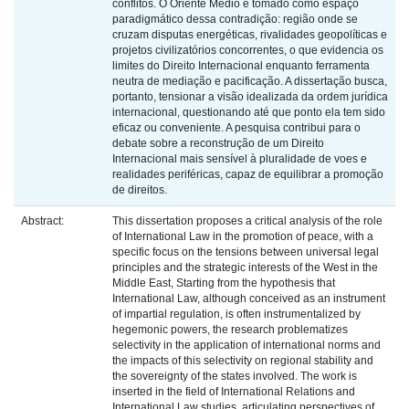
conflitos. O Oriente Médio é tomado como espaço
paradigmático dessa contradição: região onde se
cruzam disputas energéticas, rivalidades geopolíticas e
projetos civilizatórios concorrentes, o que evidencia os
limites do Direito Internacional enquanto ferramenta
neutra de mediação e pacificação. A dissertação busca,
portanto, tensionar a visão idealizada da ordem jurídica
internacional, questionando até que ponto ela tem sido
eficaz ou conveniente. A pesquisa contribui para o
debate sobre a reconstrução de um Direito
Internacional mais sensível à pluralidade de voes e
realidades periféricas, capaz de equilibrar a promoção
de direitos.
Abstract:
This dissertation proposes a critical analysis of the role
of International Law in the promotion of peace, with a
specific focus on the tensions between universal legal
principles and the strategic interests of the West in the
Middle East, Starting from the hypothesis that
International Law, although conceived as an instrument
of impartial regulation, is often instrumentalized by
hegemonic powers, the research problematizes
selectivity in the application of international norms and
the impacts of this selectivity on regional stability and
the sovereignty of the states involved. The work is
inserted in the field of International Relations and
International Law studies, articulating perspectives of