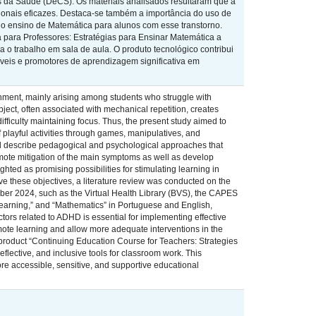
s da Saúde (DeCS). Os materiais analisados resultaram que a
onais eficazes. Destaca-se também a importância do uso de
o ensino de Matemática para alunos com esse transtorno.
para Professores: Estratégias para Ensinar Matemática a
a o trabalho em sala de aula. O produto tecnológico contribui
íveis e promotores de aprendizagem significativa em
ronment, mainly arising among students who struggle with
bject, often associated with mechanical repetition, creates
fficulty maintaining focus. Thus, the present study aimed to
 playful activities through games, manipulatives, and
and describe pedagogical and psychological approaches that
mote mitigation of the main symptoms as well as develop
ted as promising possibilities for stimulating learning in
eve these objectives, a literature review was conducted on the
er 2024, such as the Virtual Health Library (BVS), the CAPES
 “Learning,” and “Mathematics” in Portuguese and English,
tors related to ADHD is essential for implementing effective
mote learning and allow more adequate interventions in the
al product “Continuing Education Course for Teachers: Strategies
lective, and inclusive tools for classroom work. This
ore accessible, sensitive, and supportive educational