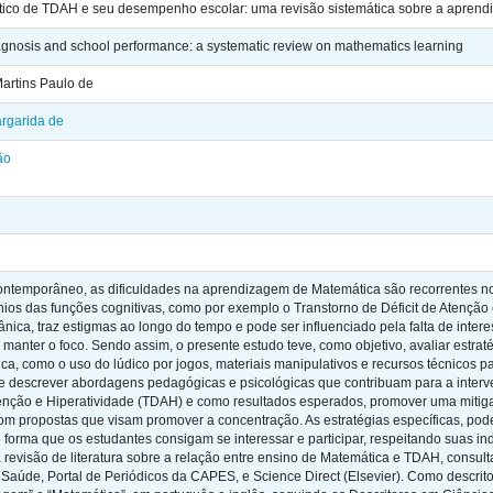
ico de TDAH e seu desempenho escolar: uma revisão sistemática sobre a apren
gnosis and school performance: a systematic review on mathematics learning
artins Paulo de
rgarida de
ão
ontemporâneo, as dificuldades na aprendizagem de Matemática são recorrentes no
ios das funções cognitivas, como por exemplo o Transtorno de Déficit de Atenção 
nica, traz estigmas ao longo do tempo e pode ser influenciado pela falta de inte
manter o foco. Sendo assim, o presente estudo teve, como objetivo, avaliar estra
a, como o uso do lúdico por jogos, materiais manipulativos e recursos técnicos 
r e descrever abordagens pedagógicas e psicológicas que contribuam para a inte
Atenção e Hiperatividade (TDAH) e como resultados esperados, promover uma mitig
om propostas que visam promover a concentração. As estratégias específicas, po
 forma que os estudantes consigam se interessar e participar, respeitando suas i
ma revisão de literatura sobre a relação entre ensino de Matemática e TDAH, con
 Saúde, Portal de Periódicos da CAPES, e Science Direct (Elsevier). Como descrito