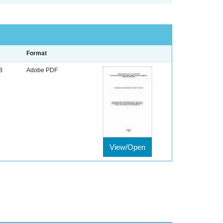
Format
B
Adobe PDF
View/Open