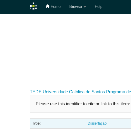
Home
Browse
Help
Skip
navigation
TEDE
Universidade Católica de Santos
Programa de
Please use this identifier to cite or link to this item
Type:
Dissertação