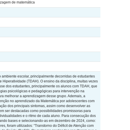
dizagem de matemática
 ambiente escolar, principalmente decorridas de estudantes
e Hiperatividade (TDAH). O ensino da disciplina, muitas vezes
resse dos estudantes, principalmente os alunos com TDAH, que
tégias psicológicas e pedagógicas para intervenção na
para melhorar a aprendizagem desse grupo. Ademais, a
rvenção no aprendizado da Matemática por adolescentes com
ação dos principais sintomas, assim como desenvolver as
dem ser destacadas como possibilidades promissoras para
ndividualidades e o ritmo de cada aluno. Para consecução dos
sultando bases e selecionando-as em dezembro de 2024, como:
res, foram utilizados: “Transtorno do Déficit de Atenção com