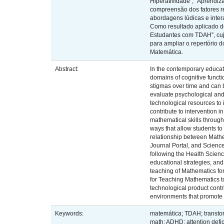
Hiperatividade”, "Aprendiz
compreensão dos fatores r
abordagens lúdicas e inte
Como resultado aplicado d
Estudantes com TDAH”, cujo 
para ampliar o repertório 
Matemática.
Abstract:
In the contemporary educati
domains of cognitive functi
stigmas over time and can b
evaluate psychological and 
technological resources to
contribute to intervention
mathematical skills through
ways that allow students to 
relationship between Mathe
Journal Portal, and Science
following the Health Scienc
educational strategies, an
teaching of Mathematics for
for Teaching Mathematics to
technological product contr
environments that promote 
Keywords:
matemática; TDAH; transtor
math; ADHD; attention defic