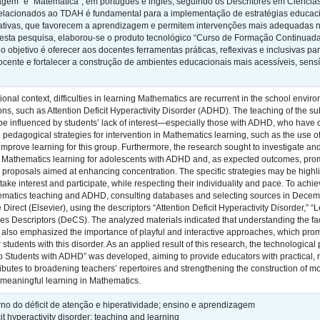
agem” e “Matemática”, em português e inglês, seguindo os Descritores em Ciência
elacionados ao TDAH é fundamental para a implementação de estratégias educaci
rativas, que favorecem a aprendizagem e permitem intervenções mais adequadas n
esta pesquisa, elaborou-se o produto tecnológico “Curso de Formação Continuada 
objetivo é oferecer aos docentes ferramentas práticas, reflexivas e inclusivas par
docente e fortalecer a construção de ambientes educacionais mais acessíveis, sens
onal context, difficulties in learning Mathematics are recurrent in the school envi
ons, such as Attention Deficit Hyperactivity Disorder (ADHD). The teaching of the su
e influenced by students’ lack of interest—especially those with ADHD, who have di
pedagogical strategies for intervention in Mathematics learning, such as the use of
 improve learning for this group. Furthermore, the research sought to investigate 
 in Mathematics learning for adolescents with ADHD and, as expected outcomes, pro
 proposals aimed at enhancing concentration. The specific strategies may be highligh
take interest and participate, while respecting their individuality and pace. To achi
matics teaching and ADHD, consulting databases and selecting sources in Decemb
 Direct (Elsevier), using the descriptors “Attention Deficit Hyperactivity Disorder,”
es Descriptors (DeCS). The analyzed materials indicated that understanding the fac
d also emphasized the importance of playful and interactive approaches, which pro
 students with this disorder. As an applied result of this research, the technologic
 Students with ADHD” was developed, aiming to provide educators with practical, ref
ibutes to broadening teachers’ repertoires and strengthening the construction of m
meaningful learning in Mathematics.
no do déficit de atenção e hiperatividade; ensino e aprendizagem
it hyperactivity disorder; teaching and learning