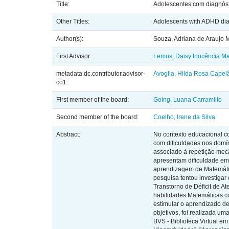
Title:
Adolescentes com diagnóst
Other Titles:
Adolescents with ADHD dia
Author(s):
Souza, Adriana de Araujo M
First Advisor:
Lemos, Daisy Inocência Ma
metadata.dc.contributor.advisor-
Avoglia, Hilda Rosa Capel
co1:
First member of the board:
Going, Luana Carramillo
Second member of the board:
Coelho, Irene da Silva
Abstract:
No contexto educacional c
com dificuldades nos domín
associado à repetição mecâ
apresentam dificuldade em 
aprendizagem de Matemátic
pesquisa tentou investiga
Transtorno de Déficit de 
habilidades Matemáticas c
estimular o aprendizado de
objetivos, foi realizada u
BVS - Biblioteca Virtual em