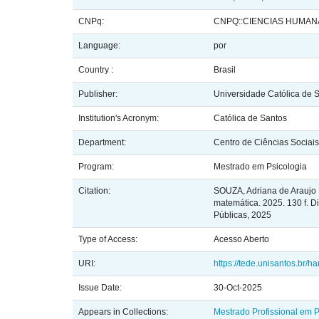
CNPq:
CNPQ::CIENCIAS HUMAN
Language:
por
Country :
Brasil
Publisher:
Universidade Católica de 
Institution's Acronym:
Católica de Santos
Department:
Centro de Ciências Sociai
Program:
Mestrado em Psicologia
Citation:
SOUZA, Adriana de Araujo 
matemática. 2025. 130 f. D
Públicas, 2025
Type of Access:
Acesso Aberto
URI:
https://tede.unisantos.br/h
Issue Date:
30-Oct-2025
Appears in Collections:
Mestrado Profissional em P