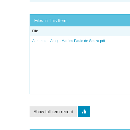
Files in This Item:
File
Adriana de Araujo Martins Paulo de Souza.pdf
Show full item record