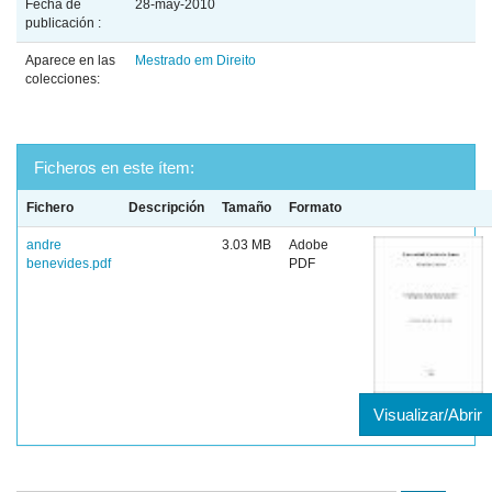
Fecha de
28-may-2010
publicación :
Aparece en las
Mestrado em Direito
colecciones:
Ficheros en este ítem:
Fichero
Descripción
Tamaño
Formato
andre
3.03 MB
Adobe
benevides.pdf
PDF
Visualizar/Abrir