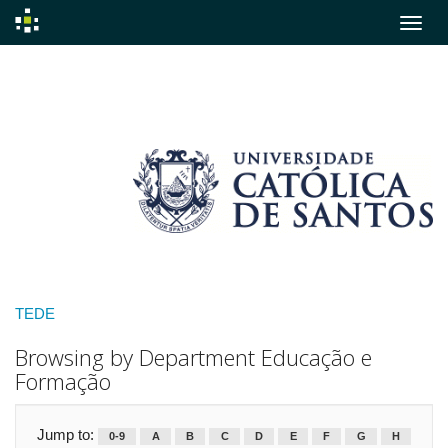
Skip
navigation
TEDE
Browsing by Department Educação e
Formação
Jump to:
0-9
A
B
C
D
E
F
G
H