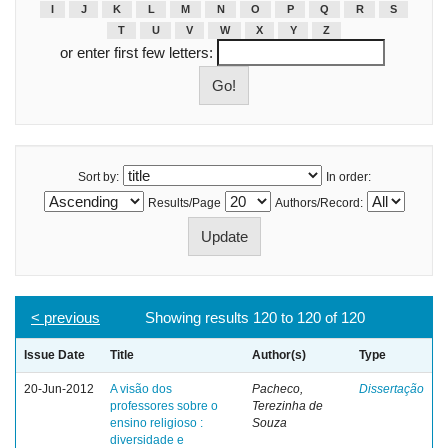
I
J
K
L
M
N
O
P
Q
R
S
T
U
V
W
X
Y
Z
or enter first few letters:
Sort by:
In order:
Results/Page
Authors/Record:
< previous
Showing results 120 to 120 of 120
Issue Date
Title
Author(s)
Type
20-Jun-2012
A visão dos
Pacheco,
Dissertação
professores sobre o
Terezinha de
ensino religioso :
Souza
diversidade e