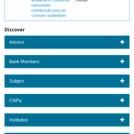
ambiental e o direito do
Peixoto
consumidor:
contribuição para um
consumo sustentável.
Discover
Advisor
Bank Members
Subject
CNPq
Institution