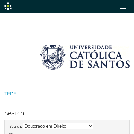
Skip
navigation
TEDE
Search
Search: