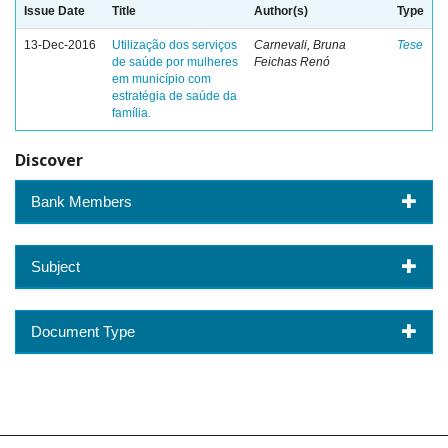
Issue Date
Title
Author(s)
Type
13-Dec-2016
Utilização dos serviços
Carnevali, Bruna
Tese
de saúde por mulheres
Feichas Renó
em município com
estratégia de saúde da
família.
Discover
Bank Members
Subject
Document Type