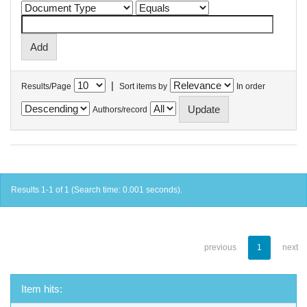
|
Results/Page
Sort items by
In order
Authors/record
Results 1-1 of 1 (Search time: 0.001 seconds).
previous
1
next
Item hits: