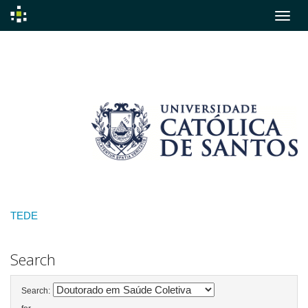
Skip
navigation
TEDE
Search
Search: