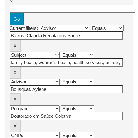
for
Current filters: