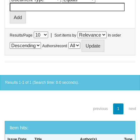
|
Results/Page
Sort items by
In order
Authors/record
Results 1-1 of 1 (Search time: 0.0 seconds).
previous
1
next
Item hits:
Issue Date
Title
Author(s)
Type