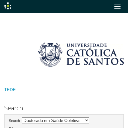
Skip
navigation
TEDE
Search
Search: