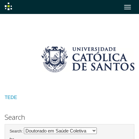
Skip
navigation
TEDE
Search
Search: