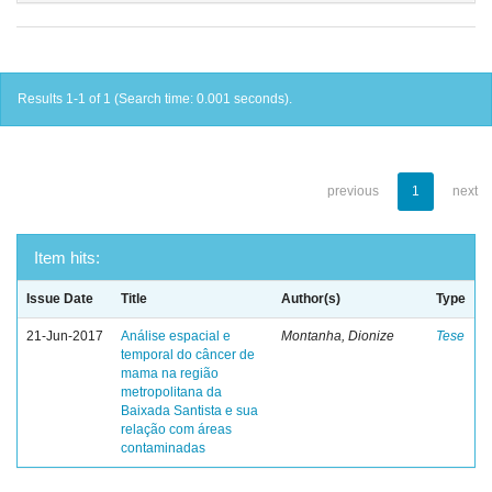
Results 1-1 of 1 (Search time: 0.001 seconds).
previous
1
next
Item hits:
Issue Date
Title
Author(s)
Type
21-Jun-2017
Análise espacial e
Montanha, Dionize
Tese
temporal do câncer de
mama na região
metropolitana da
Baixada Santista e sua
relação com áreas
contaminadas