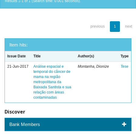
Results 1-1 of 1 (Search time: 0.001 seconds).
previous
1
next
Item hits:
Issue Date
Title
Author(s)
Type
21-Jun-2017
Análise espacial e
Montanha, Dionize
Tese
temporal do câncer de
mama na região
metropolitana da
Baixada Santista e sua
relação com áreas
contaminadas
Discover
Bank Members