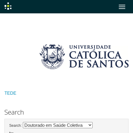
Skip
navigation
TEDE
Search
Search: