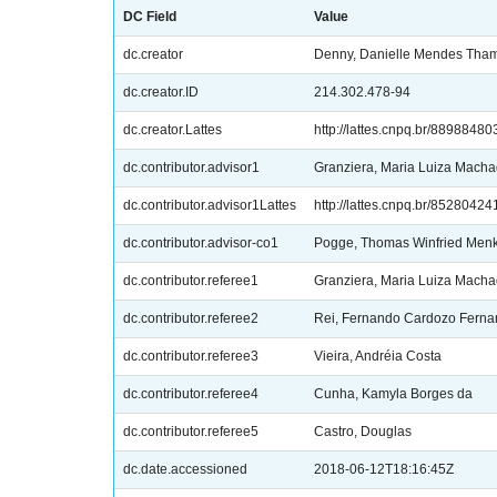
DC Field
Value
dc.creator
Denny, Danielle Mendes Tha
dc.creator.ID
214.302.478-94
dc.creator.Lattes
http://lattes.cnpq.br/889884
dc.contributor.advisor1
Granziera, Maria Luiza Mach
dc.contributor.advisor1Lattes
http://lattes.cnpq.br/8528042
dc.contributor.advisor-co1
Pogge, Thomas Winfried Men
dc.contributor.referee1
Granziera, Maria Luiza Mach
dc.contributor.referee2
Rei, Fernando Cardozo Fern
dc.contributor.referee3
Vieira, Andréia Costa
dc.contributor.referee4
Cunha, Kamyla Borges da
dc.contributor.referee5
Castro, Douglas
dc.date.accessioned
2018-06-12T18:16:45Z