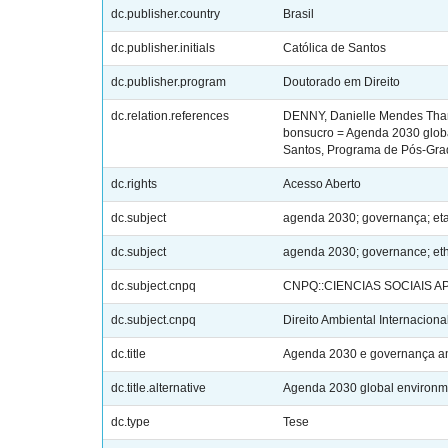
dc.publisher.country
Brasil
dc.publisher.initials
Católica de Santos
dc.publisher.program
Doutorado em Direito
dc.relation.references
DENNY, Danielle Mendes Thame
bonsucro = Agenda 2030 global
Santos, Programa de Pós-Gradu
dc.rights
Acesso Aberto
dc.subject
agenda 2030; governança; etan
dc.subject
agenda 2030; governance; etha
dc.subject.cnpq
CNPQ::CIENCIAS SOCIAIS A
dc.subject.cnpq
Direito Ambiental Internaciona
dc.title
Agenda 2030 e governança amb
dc.title.alternative
Agenda 2030 global environme
dc.type
Tese