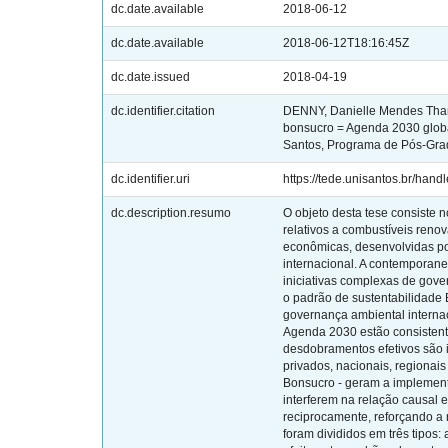
dc.date.available
2018-06-12
dc.date.available
2018-06-12T18:16:45Z
dc.date.issued
2018-04-19
dc.identifier.citation
DENNY, Danielle Mendes Thame
bonsucro = Agenda 2030 global
Santos, Programa de Pós-Gradu
dc.identifier.uri
https://tede.unisantos.br/hand
dc.description.resumo
O objeto desta tese consiste
relativos a combustíveis reno
econômicas, desenvolvidas po
internacional. A contemporane
iniciativas complexas de gove
o padrão de sustentabilidade B
governança ambiental internac
Agenda 2030 estão consistente
desdobramentos efetivos são i
privados, nacionais, regionai
Bonsucro - geram a implement
interferem na relação causal 
reciprocamente, reforçando a 
foram divididos em três tipos: