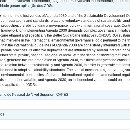
tabilidade, variável dependente, e Agenda 2030, variável independente, pôde ser id
lidade geram aplicação dos ODSs.
s to monitor the effectiveness of Agenda 2030 and of the Sustainable Development Ob
ugh regulations and standards related to voluntary standards of sustainability, app
s production, thereby building a governance logic with international coverage. Co
gal framework for implementing Agenda 2030 demands complex governance initiative
rcane ethanol and specifically the Better Sugarcane Initiative (BONSUCRO) sustainab
 that intervene in the international environmental governance logic pertinent to the
that the international guidelines of Agenda 2030 are consistently interlinked with th
 private practices. Its effective deployments are influenced by several intervening v
er state, private, national, regional or local. With the scope of showing that, colle
rds, generate the implementation of Agenda 2030, this thesis analyzes the causal 
sal relation between sustainability and Agenda 2030, in order to generate the cons
 the need to adopt sustainability standards. The causal mechanisms, intervening vari
-environmental externalities of ethanol, international regulations and national regu
ds, dependent variable, and Agenda 2030, an independent variable, could be identifie
ate application of ODSs.
nto de Pessoal de Nível Superior - CAPES
tos