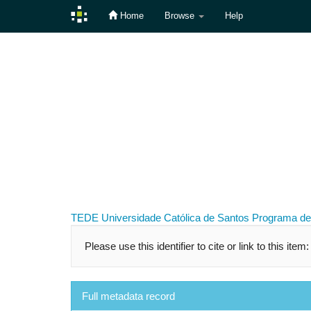
Home
Browse
Help
Skip
navigation
TEDE
Universidade Católica de Santos
Programa de
Please use this identifier to cite or link to this item
Full metadata record