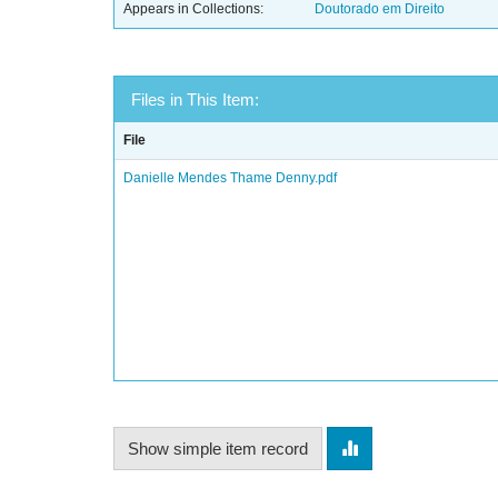
Appears in Collections:
Doutorado em Direito
Files in This Item:
File
Danielle Mendes Thame Denny.pdf
Show simple item record