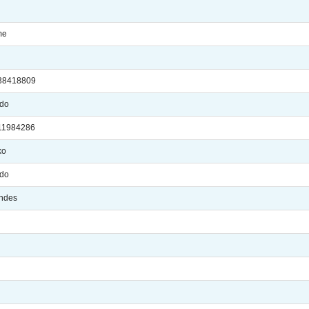
me
8038418809
ado
411984286
ko
ado
andes