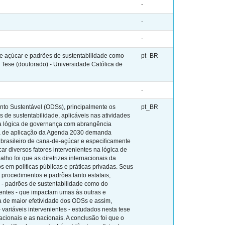
-
-
-
 açúcar e padrões de sustentabilidade como
pt_BR
 Tese (doutorado) - Universidade Católica de
-
nto Sustentável (ODSs), principalmente os
pt_BR
 de sustentabilidade, aplicáveis nas atividades
ma lógica de governança com abrangência
ídica de aplicação da Agenda 2030 demanda
 brasileiro de cana-de-açúcar e especificamente
ar diversos fatores intervenientes na lógica de
ho foi que as diretrizes internacionais da
 em políticas públicas e práticas privadas. Seus
 procedimentos e padrões tanto estatais,
e - padrões de sustentabilidade como do
entes - que impactam umas às outras e
a de maior efetividade dos ODSs e assim,
ariáveis intervenientes - estudados nesta tese
acionais e as nacionais. A conclusão foi que o