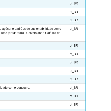
pt_BR
pt_BR
pt_BR
 açúcar e padrões de sustentabilidade como
pt_BR
 Tese (doutorado) - Universidade Católica de
pt_BR
pt_BR
pt_BR
pt_BR
pt_BR
lidade como bonsucro.
pt_BR
pt_BR
pt_BR