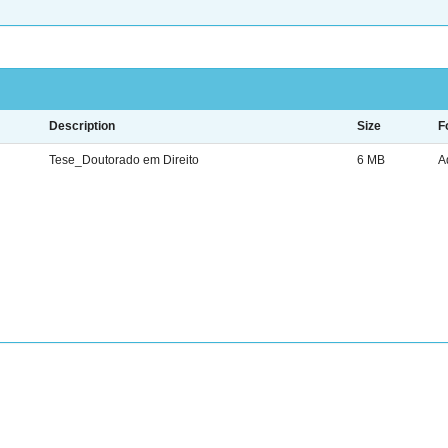
Description
Size
F
Tese_Doutorado em Direito
6 MB
A