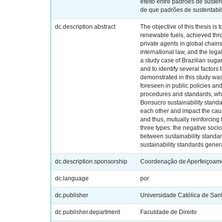
efeito entre padrões de susten
de que padrões de sustentabi
dc.description.abstract
The objective of this thesis i
renewable fuels, achieved thro
private agents in global chain
international law, and the le
a study case of Brazilian suga
and to identify several factors
demonstrated in this study was 
foreseen in public policies and
procedures and standards, wheth
Bonsucro sustainability standa
each other and impact the cau
and thus, mutually reinforcing
three types: the negative socio
between sustainability standar
sustainability standards gener
dc.description.sponsorship
Coordenação de Aperfeiçoame
dc.language
por
dc.publisher
Universidade Católica de San
dc.publisher.department
Faculdade de Direito