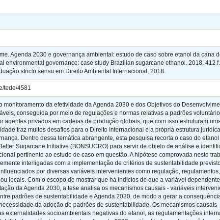
. Agenda 2030 e governança ambiental: estudo de caso sobre etanol da cana de
 environmental governance: case study Brazilian sugarcane ethanol. 2018. 412 f.
ação stricto sensu em Direito Ambiental Internacional, 2018.
le/tede/4581
 no monitoramento da efetividade da Agenda 2030 e dos Objetivos do Desenvolvime
váveis, conseguida por meio de regulações e normas relativas a padrões voluntários
r agentes privados em cadeias de produção globais, que com isso estruturam u
idade traz muitos desafios para o Direito Internacional e a própria estrutura jur
rnança. Dentro dessa temática abrangente, esta pesquisa recorta o caso do etanol
etter Sugarcane Initiative (BONSUCRO) para servir de objeto de análise e identific
ional pertinente ao estudo de caso em questão. A hipótese comprovada neste trabal
mente interligadas com a implementação de critérios de sustentabilidade previstos
nfluenciados por diversas variáveis intervenientes como regulação, regulamentos,
s ou locais. Com o escopo de mostrar que há indícios de que a variável dependent
ação da Agenda 2030, a tese analisa os mecanismos causais - variáveis interveni
entre padrões de sustentabilidade e Agenda 2030, de modo a gerar a consequênci
necessidade da adoção de padrões de sustentabilidade. Os mecanismos causais - v
 as externalidades socioambientais negativas do etanol, as regulamentações intern