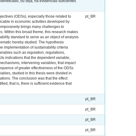
entificado, ou seja, há evidências suficientes
jectives (ODSs), especially those related to
pt_BR
licable in economic activities developed by
ntemporaneity brings many challenges to
s. Within this broad theme, this research makes
ility standard to serve as an object of analysis
 thematic hereby studied. The hypothesis
e implementation of sustainability criteria
ariables such as regulation, regulations,
cts indications that the dependent variable,
mechanisms, intervening variables, that impact
equence of greater effectiveness of the ODSs
ables, studied in this thesis were divided in
lations. The conclusion was that the effect
d, that is, there is sufficient evidence that
pt_BR
pt_BR
pt_BR
pt_BR