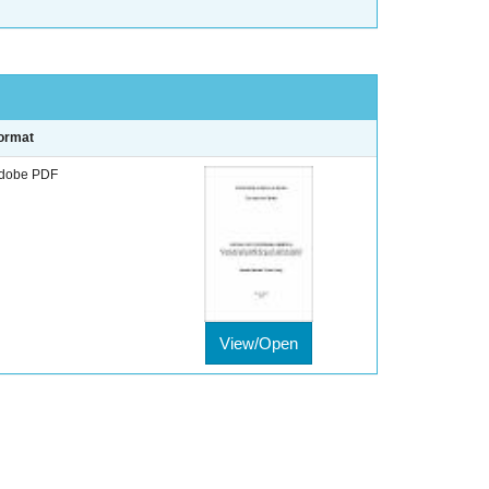
ormat
dobe PDF
View/Open