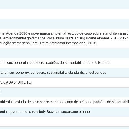
. Agenda 2030 e governança ambiental: estudo de caso sobre etanol da cana de
 environmental governance: case study Brazilian sugarcane ethanol. 2018. 412 f.
ação stricto sensu em Direito Ambiental Internacional, 2018.
ol; sucroenergia; bonsucro; padrões de sustentabilidade; efetividade
nol; sucroenergy; bonsucro; sustainability standards; effectiveness
PLICADAS::DIREITO
l
iental : estudo de caso sobre etanol da cana de açúcar e padrões de sustentabi
ntal governance: case study Brazilian sugarcane ethanol.