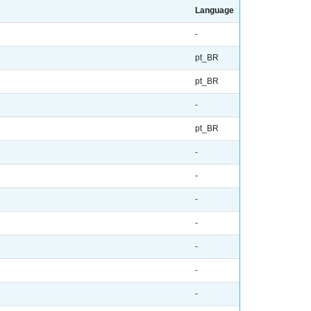
Language
-
pt_BR
pt_BR
-
pt_BR
-
-
-
-
-
-
-