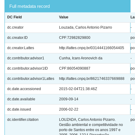
Full metadata record
DC Field
Value
La
dc.creator
Louzada, Carlos Antonio Pizarro
-
dc.creator.ID
CPF:72982829800
po
dc.creator.Lattes
http://lattes.cnpq.br/0314441166054405
po
dc.contributor.advisor1
Cunha, Icaro Aronovich da
-
dc.contributor.advisor1ID
CPF:86054090887
po
dc.contributor.advisor1Lattes
http://lattes.cnpq.br/8621746337669888
po
dc.date.accessioned
2015-02-04T21:38:46Z
-
dc.date.available
2009-09-14
-
dc.date.issued
2006-02-22
-
dc.identifier.citation
LOUZADA, Carlos Antonio Pizarro.
po
Gestão ambiental e competitividade no
porto de Santos entre os anos 1997 e