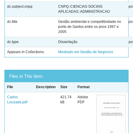
dc.subject.cnpq
CNPQ::CIENCIAS SOCIAIS
po
APLICADAS::ADMINISTRACAO
dc.title
Gestão ambiental e competitividade no
po
porto de Santos entre os anos 1997 e
2005
dc.type
Dissertação
po
Appears in Collections:
Mestrado em Gestão de Negócios
Files in This Item:
File
Description
Size
Format
Carlos
421.74
Adobe
Louzada.pdf
kB
PDF