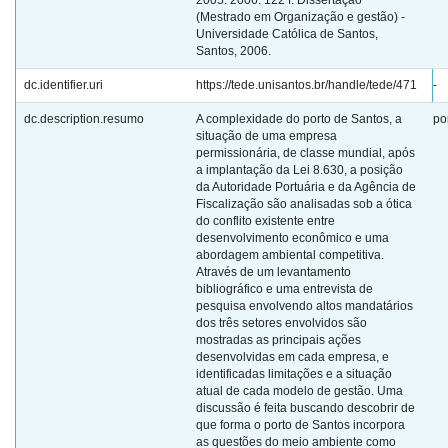
2005. 2006. 122 f. Dissertação
(Mestrado em Organização e gestão) -
Universidade Católica de Santos,
Santos, 2006.
dc.identifier.uri
https://tede.unisantos.br/handle/tede/471
-
dc.description.resumo
A complexidade do porto de Santos, a
po
situação de uma empresa
permissionária, de classe mundial, após
a implantação da Lei 8.630, a posição
da Autoridade Portuária e da Agência de
Fiscalização são analisadas sob a ótica
do conflito existente entre
desenvolvimento econômico e uma
abordagem ambiental competitiva.
Através de um levantamento
bibliográfico e uma entrevista de
pesquisa envolvendo altos mandatários
dos três setores envolvidos são
mostradas as principais ações
desenvolvidas em cada empresa, e
identificadas limitações e a situação
atual de cada modelo de gestão. Uma
discussão é feita buscando descobrir de
que forma o porto de Santos incorpora
as questões do meio ambiente como