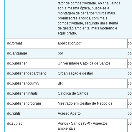
fator de competitividade. Ao final, ainda
sob a mesma óptica, busca-se a
montagem de cenários futuros mais
promissores a todos, com mais
competitividade, segundo um sistema
de gestão ambiental mais moderno e
equilibrado.
dc.format
application/pdf
po
dc.language
por
po
dc.publisher
Universidade Católica de Santos
po
dc.publisher.department
Organização e gestão
po
dc.publisher.country
BR
po
dc.publisher.initials
Católica de Santos
po
dc.publisher.program
Mestrado em Gestão de Negócios
po
dc.rights
Acesso Aberto
po
dc.subject
Portos - Santos (SP) - Aspectos
po
ambientais