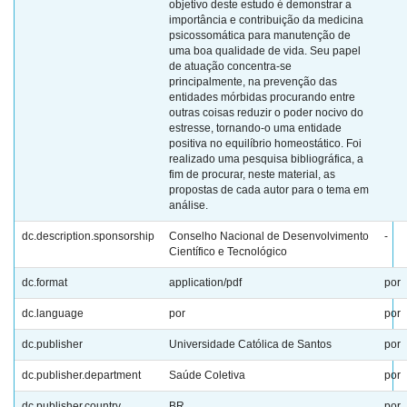
objetivo deste estudo é demonstrar a
importância e contribuição da medicina
psicossomática para manutenção de
uma boa qualidade de vida. Seu papel
de atuação concentra-se
principalmente, na prevenção das
entidades mórbidas procurando entre
outras coisas reduzir o poder nocivo do
estresse, tornando-o uma entidade
positiva no equilíbrio homeostático. Foi
realizado uma pesquisa bibliográfica, a
fim de procurar, neste material, as
propostas de cada autor para o tema em
análise.
dc.description.sponsorship
Conselho Nacional de Desenvolvimento
-
Científico e Tecnológico
dc.format
application/pdf
por
dc.language
por
por
dc.publisher
Universidade Católica de Santos
por
dc.publisher.department
Saúde Coletiva
por
dc.publisher.country
BR
por