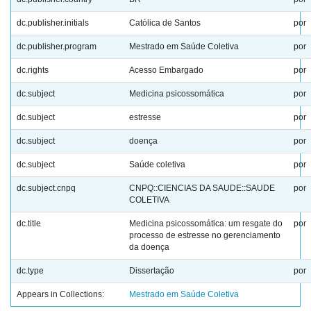
dc.publisher.initials
Católica de Santos
por
dc.publisher.program
Mestrado em Saúde Coletiva
por
dc.rights
Acesso Embargado
por
dc.subject
Medicina psicossomática
por
dc.subject
estresse
por
dc.subject
doença
por
dc.subject
Saúde coletiva
por
dc.subject.cnpq
CNPQ::CIENCIAS DA SAUDE::SAUDE
por
COLETIVA
dc.title
Medicina psicossomática: um resgate do
por
processo de estresse no gerenciamento
da doença
dc.type
Dissertação
por
Appears in Collections:
Mestrado em Saúde Coletiva