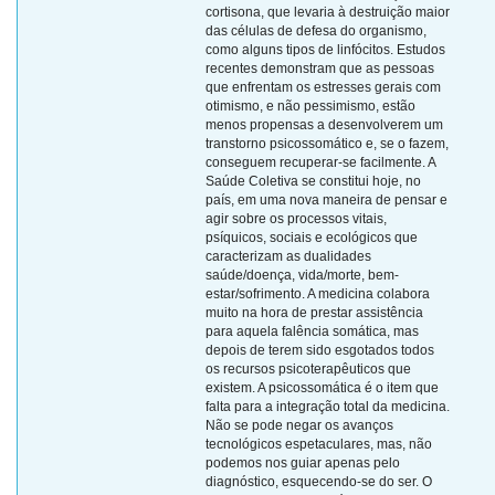
cortisona, que levaria à destruição maior
das células de defesa do organismo,
como alguns tipos de linfócitos. Estudos
recentes demonstram que as pessoas
que enfrentam os estresses gerais com
otimismo, e não pessimismo, estão
menos propensas a desenvolverem um
transtorno psicossomático e, se o fazem,
conseguem recuperar-se facilmente. A
Saúde Coletiva se constitui hoje, no
país, em uma nova maneira de pensar e
agir sobre os processos vitais,
psíquicos, sociais e ecológicos que
caracterizam as dualidades
saúde/doença, vida/morte, bem-
estar/sofrimento. A medicina colabora
muito na hora de prestar assistência
para aquela falência somática, mas
depois de terem sido esgotados todos
os recursos psicoterapêuticos que
existem. A psicossomática é o item que
falta para a integração total da medicina.
Não se pode negar os avanços
tecnológicos espetaculares, mas, não
podemos nos guiar apenas pelo
diagnóstico, esquecendo-se do ser. O