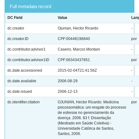
Full metadata record
DC Field
Value
Lan
dc.creator
Ojunian, Hector Ricardo
-
dc.creator.ID
CPF:00448196840
por
dc.contributor.advisor1
Caseiro, Marcos Montani
-
dc.contributor.advisor1ID
CPF:06343437851
por
dc.date.accessioned
2015-02-04T21:41:56Z
-
dc.date.available
2006-08-29
-
dc.date.issued
2006-12-13
-
dc.identifier.citation
OJUNIAN, Hector Ricardo. Medicina
por
psicossomática: um resgate do processo
de estresse no gerenciamento da
doença. 2006. 83 f. Dissertação
(Mestrado em Saúde Coletiva) -
Universidade Católica de Santos,
Santos, 2006.