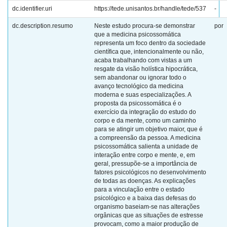
dc.identifier.uri
https://tede.unisantos.br/handle/tede/537
-
dc.description.resumo
Neste estudo procura-se demonstrar
por
que a medicina psicossomática
representa um foco dentro da sociedade
científica que, intencionalmente ou não,
acaba trabalhando com vistas a um
resgate da visão holística hipocrática,
sem abandonar ou ignorar todo o
avanço tecnológico da medicina
moderna e suas especializações. A
proposta da psicossomática é o
exercício da integração do estudo do
corpo e da mente, como um caminho
para se atingir um objetivo maior, que é
a compreensão da pessoa. A medicina
psicossomática salienta a unidade de
interação entre corpo e mente, e, em
geral, pressupõe-se a importância de
fatores psicológicos no desenvolvimento
de todas as doenças. As explicações
para a vinculação entre o estado
psicológico e a baixa das defesas do
organismo baseiam-se nas alterações
orgânicas que as situações de estresse
provocam, como a maior produção de