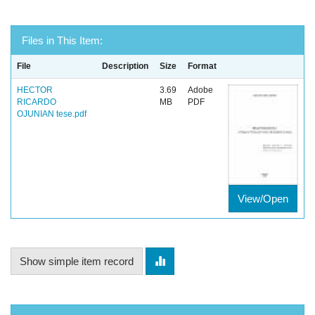
Files in This Item:
File
Description
Size
Format
HECTOR
3.69
Adobe
RICARDO
MB
PDF
OJUNIAN tese.pdf
View/Open
Show simple item record