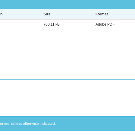
on
Size
Format
760.11 kB
Adobe PDF
served, unless otherwise indicated.