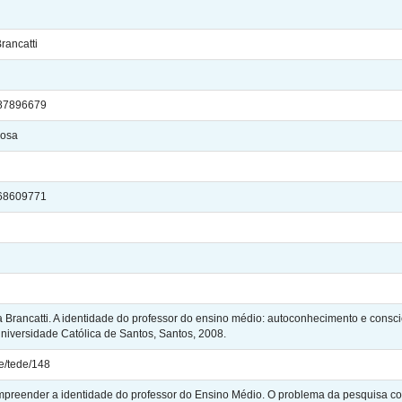
rancatti
3487896679
bosa
5868609771
rancatti. A identidade do professor do ensino médio: autoconhecimento e conscie
iversidade Católica de Santos, Santos, 2008.
le/tede/148
preender a identidade do professor do Ensino Médio. O problema da pesquisa cons