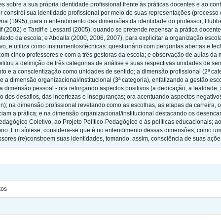
 sobre a sua própria identidade profissional frente às práticas docentes e ao cont
constrói sua identidade profissional por meio de suas representações (processo
a (1995), para o entendimento das dimensões da identidade do professor; Hubb
rdif (2002) e Tardif e Lessard (2005), quando se pretende repensar a prática docent
exto da escola; e Abdalla (2000, 2006, 2007), para explicitar a organização escola
ivo, e utiliza como instrumentos/técnicas: questionário com perguntas abertas e fe
com cinco professores e com a três gestoras da escola; e observação de aulas da 
itou a definição de três categorias de análise e suas respectivas unidades de sen
 e a conscientização como unidades de sentido; a dimensão profissional (2ª cate
e a dimensão organizacional/institucional (3ª categoria), enfatizando a gestão esc
a dimensão pessoal - ora reforçando aspectos positivos (a dedicação, a lealdade,
 dos desafios, das incertezas e inseguranças; ora acentuando aspectos negativos
tion); na dimensão profissional revelando como as escolhas, as etapas da carreira,
iam a prática; e na dimensão organizacional/institucional destacando os desenca
Pedagógico Coletivo, ao Projeto Político-Pedagógico e às políticas educacionais
tório. Em síntese, considera-se que é no entendimento dessas dimensões, como u
ssores (re)constroem suas identidades, tomando, assim, consciência de suas açõe
tos