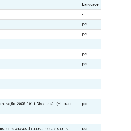
Language
-
por
por
-
por
por
-
-
-
ntização. 2008. 191 f. Dissertação (Mestrado
por
-
titui-se através da questão: quais são as
por