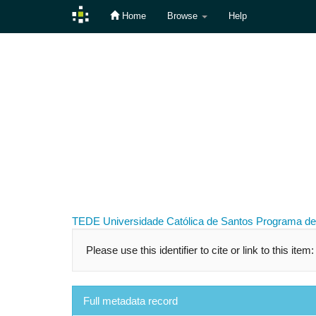
Home
Browse
Help
Skip
navigation
TEDE
Universidade Católica de Santos
Programa de
Please use this identifier to cite or link to this item
Full metadata record