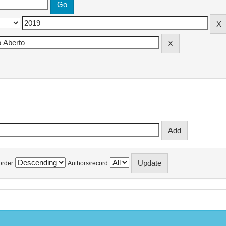
order
Authors/record