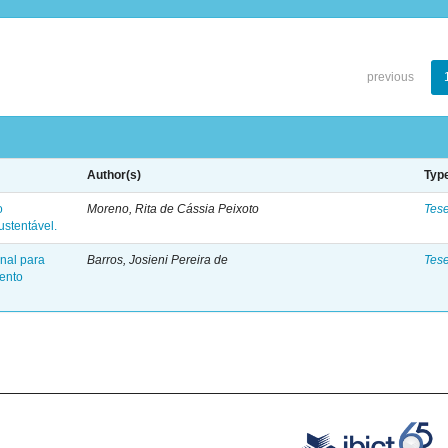
previous
Author(s)
Typ
o
Moreno, Rita de Cássia Peixoto
Tes
stentável.
onal para
Barros, Josieni Pereira de
Tes
ento