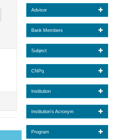
Advisor
Bank Members
Subject
CNPq
Institution
Institution's Acronym
Program