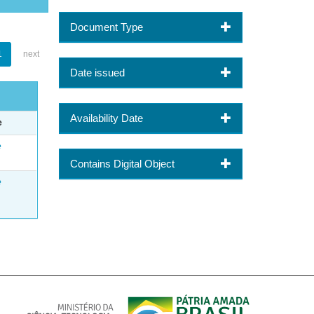
Document Type
1
next
Date issued
Availability Date
e
e
Contains Digital Object
e