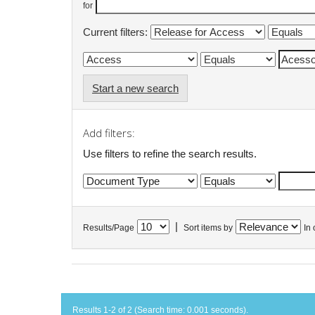
for
Current filters:
Start a new search
Add filters:
Use filters to refine the search results.
|
Results/Page
Sort items by
In 
Results 1-2 of 2 (Search time: 0.001 seconds).