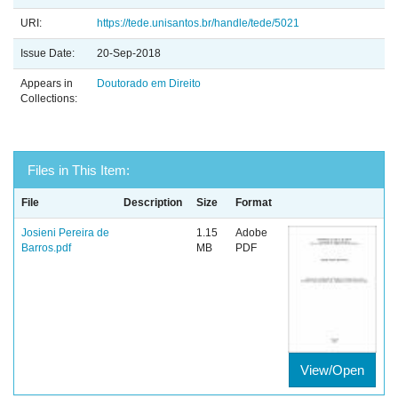
URI:
https://tede.unisantos.br/handle/tede/5021
Issue Date:
20-Sep-2018
Appears in
Doutorado em Direito
Collections:
Files in This Item:
File
Description
Size
Format
Josieni Pereira de
1.15
Adobe
Barros.pdf
MB
PDF
View/Open