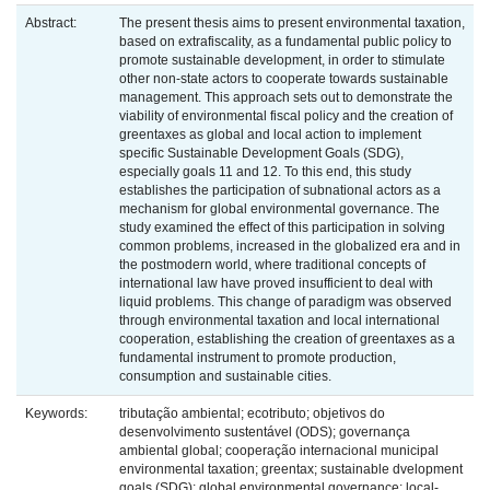
Abstract:
The present thesis aims to present environmental taxation,
based on extrafiscality, as a fundamental public policy to
promote sustainable development, in order to stimulate
other non-state actors to cooperate towards sustainable
management. This approach sets out to demonstrate the
viability of environmental fiscal policy and the creation of
greentaxes as global and local action to implement
specific Sustainable Development Goals (SDG),
especially goals 11 and 12. To this end, this study
establishes the participation of subnational actors as a
mechanism for global environmental governance. The
study examined the effect of this participation in solving
common problems, increased in the globalized era and in
the postmodern world, where traditional concepts of
international law have proved insufficient to deal with
liquid problems. This change of paradigm was observed
through environmental taxation and local international
cooperation, establishing the creation of greentaxes as a
fundamental instrument to promote production,
consumption and sustainable cities.
Keywords:
tributação ambiental; ecotributo; objetivos do
desenvolvimento sustentável (ODS); governança
ambiental global; cooperação internacional municipal
environmental taxation; greentax; sustainable dvelopment
goals (SDG); global environmental governance; local-