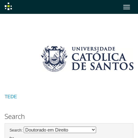
Skip
navigation
TEDE
Search
Search: