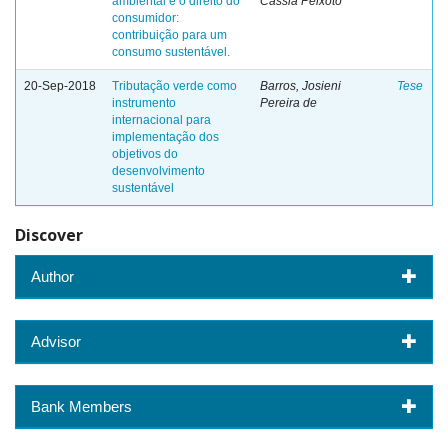
ambiental e o direito do
Cássia Peixoto
consumidor:
contribuição para um
consumo sustentável.
20-Sep-2018
Tributação verde como
Barros, Josieni
Tese
instrumento
Pereira de
internacional para
implementação dos
objetivos do
desenvolvimento
sustentável
Discover
Author
Advisor
Bank Members