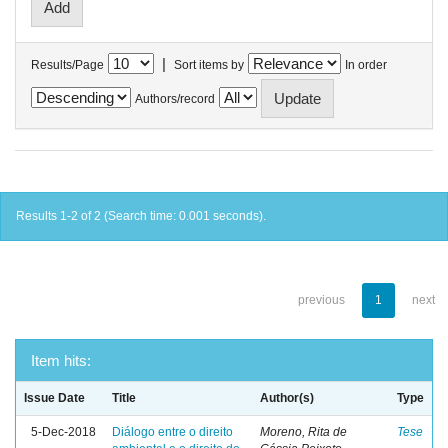
|
Results/Page
Sort items by
In order
Authors/record
Results 1-2 of 2 (Search time: 0.001 seconds).
previous
1
next
Item hits:
Issue Date
Title
Author(s)
Type
5-Dec-2018
Diálogo entre o direito
Moreno, Rita de
Tese