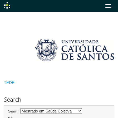
Skip
navigation
TEDE
Search
Search: