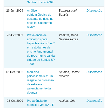
Santos no ano 2007
26-Jun-2009
Análise
Barboza, Karin
Dissertação
epidemiólogica da
Beatriz
gestante de risco no
hospital Guilherme
Álvaro
23-Oct-2009
Prevalência de
Ventura, Maria
Dissertação
anticorpos para
Heloiza Torres
hepatites virais B e C
em estudantes de
ensino fundamental
da rede municipal da
cidade de Santos-SP
- 2008
13-Dec-2006
Medicina
Ojunian, Hector
Dissertação
psicossomática: um
Ricardo
resgate do processo
de estresse no
gerenciamento da
doença
23-Oct-2009
Prevalência de
Atallah, Virla
Dissertação
hepatites virais A e E