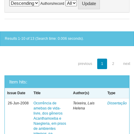
Authors/record
Results 1-10 of 13 (Search time: 0.006 seconds).
previous
1
2
next
Item hits:
Issue Date
Title
Author(s)
Type
26-Jun-2008
Ocorrência de
Teixeira, Lais
Dissertação
amebas de vida-
Helena
livre, dos gêneros
Acanthamoeba e
Naegleria, em pisos
de ambientes
internos, na