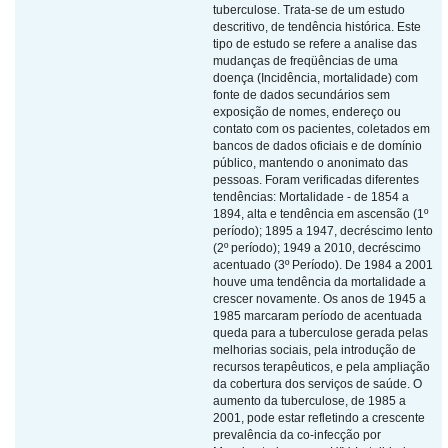
tuberculose. Trata-se de um estudo
descritivo, de tendência histórica. Este
tipo de estudo se refere a analise das
mudanças de freqüências de uma
doença (Incidência, mortalidade) com
fonte de dados secundários sem
exposição de nomes, endereço ou
contato com os pacientes, coletados em
bancos de dados oficiais e de domínio
público, mantendo o anonimato das
pessoas. Foram verificadas diferentes
tendências: Mortalidade - de 1854 a
1894, alta e tendência em ascensão (1º
período); 1895 a 1947, decréscimo lento
(2º período); 1949 a 2010, decréscimo
acentuado (3º Período). De 1984 a 2001
houve uma tendência da mortalidade a
crescer novamente. Os anos de 1945 a
1985 marcaram período de acentuada
queda para a tuberculose gerada pelas
melhorias sociais, pela introdução de
recursos terapêuticos, e pela ampliação
da cobertura dos serviços de saúde. O
aumento da tuberculose, de 1985 a
2001, pode estar refletindo a crescente
prevalência da co-infecção por