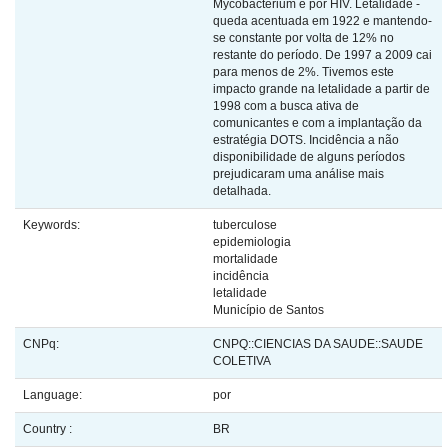
Mycobacterium e por HIV. Letalidade -
queda acentuada em 1922 e mantendo-
se constante por volta de 12% no
restante do período. De 1997 a 2009 cai
para menos de 2%. Tivemos este
impacto grande na letalidade a partir de
1998 com a busca ativa de
comunicantes e com a implantação da
estratégia DOTS. Incidência a não
disponibilidade de alguns períodos
prejudicaram uma análise mais
detalhada.
Keywords:
tuberculose
epidemiologia
mortalidade
incidência
letalidade
Município de Santos
CNPq:
CNPQ::CIENCIAS DA SAUDE::SAUDE
COLETIVA
Language:
por
Country :
BR