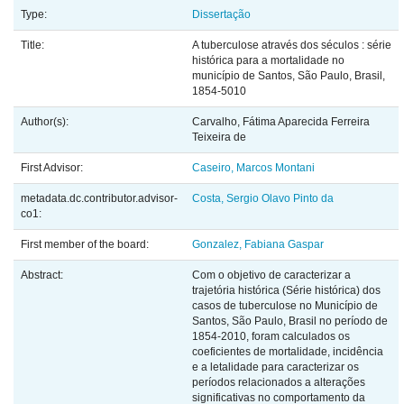
Type:
Dissertação
Title:
A tuberculose através dos séculos : série
histórica para a mortalidade no
município de Santos, São Paulo, Brasil,
1854-5010
Author(s):
Carvalho, Fátima Aparecida Ferreira
Teixeira de
First Advisor:
Caseiro, Marcos Montani
metadata.dc.contributor.advisor-
Costa, Sergio Olavo Pinto da
co1:
First member of the board:
Gonzalez, Fabiana Gaspar
Abstract:
Com o objetivo de caracterizar a
trajetória histórica (Série histórica) dos
casos de tuberculose no Município de
Santos, São Paulo, Brasil no período de
1854-2010, foram calculados os
coeficientes de mortalidade, incidência
e a letalidade para caracterizar os
períodos relacionados a alterações
significativas no comportamento da