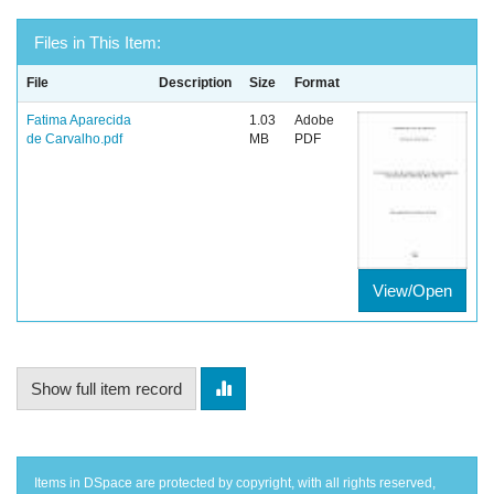
Files in This Item:
File
Description
Size
Format
Fatima Aparecida
1.03
Adobe
de Carvalho.pdf
MB
PDF
View/Open
Show full item record
Items in DSpace are protected by copyright, with all rights reserved,