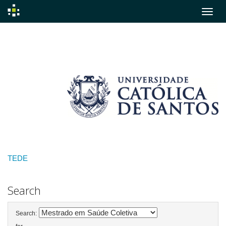
Skip
navigation
TEDE
Search
Search: