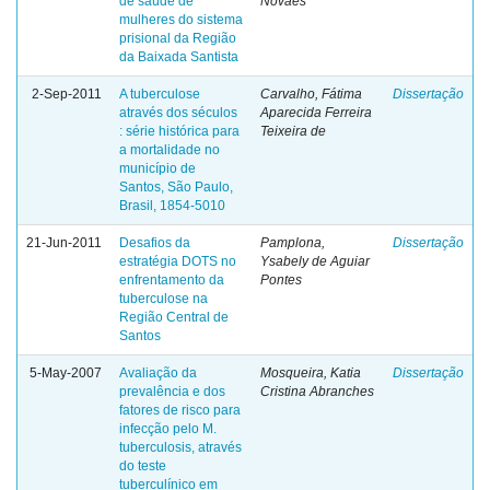
de saúde de
Novaes
mulheres do sistema
prisional da Região
da Baixada Santista
2-Sep-2011
A tuberculose
Carvalho, Fátima
Dissertação
através dos séculos
Aparecida Ferreira
: série histórica para
Teixeira de
a mortalidade no
município de
Santos, São Paulo,
Brasil, 1854-5010
21-Jun-2011
Desafios da
Pamplona,
Dissertação
estratégia DOTS no
Ysabely de Aguiar
enfrentamento da
Pontes
tuberculose na
Região Central de
Santos
5-May-2007
Avaliação da
Mosqueira, Katia
Dissertação
prevalência e dos
Cristina Abranches
fatores de risco para
infecção pelo M.
tuberculosis, através
do teste
tuberculínico em