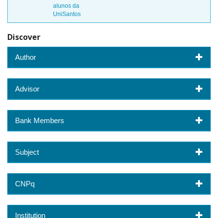
alunos da
UniSantos
Discover
Author
Advisor
Bank Members
Subject
CNPq
Institution