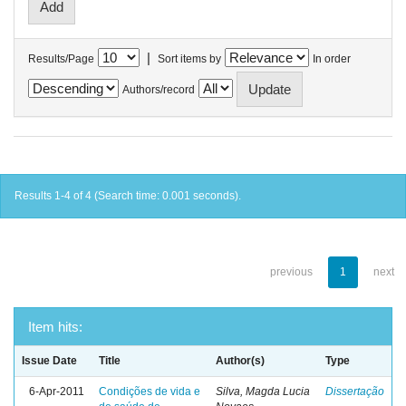
|
Results/Page
Sort items by
In order
Authors/record
Results 1-4 of 4 (Search time: 0.001 seconds).
previous
1
next
Item hits:
Issue Date
Title
Author(s)
Type
6-Apr-2011
Condições de vida e
Silva, Magda Lucia
Dissertação