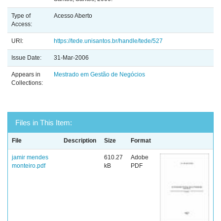
Type of
Acesso Aberto
Access:
URI:
https://tede.unisantos.br/handle/tede/527
Issue Date:
31-Mar-2006
Appears in
Mestrado em Gestão de Negócios
Collections:
Files in This Item:
File
Description
Size
Format
jamir mendes
610.27
Adobe
monteiro.pdf
kB
PDF