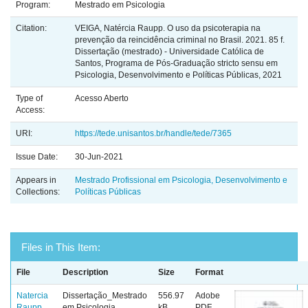
Program:
Mestrado em Psicologia
Citation:
VEIGA, Natércia Raupp. O uso da psicoterapia na
prevenção da reincidência criminal no Brasil. 2021. 85 f.
Dissertação (mestrado) - Universidade Católica de
Santos, Programa de Pós-Graduação stricto sensu em
Psicologia, Desenvolvimento e Políticas Públicas, 2021
Type of
Acesso Aberto
Access:
URI:
https://tede.unisantos.br/handle/tede/7365
Issue Date:
30-Jun-2021
Appears in
Mestrado Profissional em Psicologia, Desenvolvimento e
Collections:
Políticas Públicas
Files in This Item:
File
Description
Size
Format
Natercia
Dissertação_Mestrado
556.97
Adobe
Raupp
em Psicologia
kB
PDF