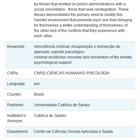
by theses that worked on prison administrations with a
social connotation - those that seek reintegration. These
theses demonstrated the primary need to modify this
harmful environment that prevents each one from bringing
for themselves a better understanding of themselves, of
the other and of the conflicts that they experience with
each other.
Keywords:
reincidência criminal; recuperação e reinserção do
apenado; suporte psicológico
criminal recidivism; recovery and reinsertion of the inmate;
psychological support
CNPq:
CNPQ::CIENCIAS HUMANAS::PSICOLOGIA
Language:
por
Country :
Brasil
Publisher:
Universidade Católica de Santos
Institution's
Católica de Santos
Acronym:
Department:
Centro de Ciências Sociais Aplicadas e Saúde