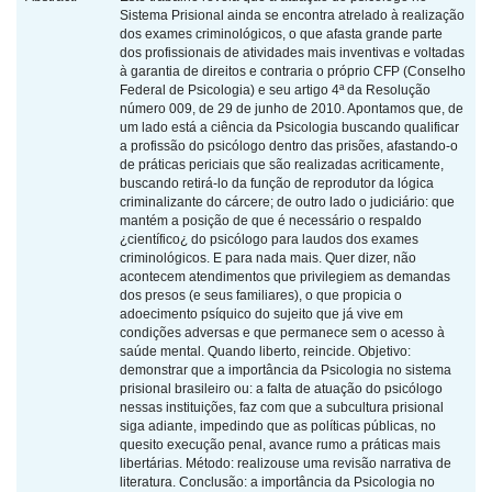
Sistema Prisional ainda se encontra atrelado à realização
dos exames criminológicos, o que afasta grande parte
dos profissionais de atividades mais inventivas e voltadas
à garantia de direitos e contraria o próprio CFP (Conselho
Federal de Psicologia) e seu artigo 4ª da Resolução
número 009, de 29 de junho de 2010. Apontamos que, de
um lado está a ciência da Psicologia buscando qualificar
a profissão do psicólogo dentro das prisões, afastando-o
de práticas periciais que são realizadas acriticamente,
buscando retirá-lo da função de reprodutor da lógica
criminalizante do cárcere; de outro lado o judiciário: que
mantém a posição de que é necessário o respaldo
¿científico¿ do psicólogo para laudos dos exames
criminológicos. E para nada mais. Quer dizer, não
acontecem atendimentos que privilegiem as demandas
dos presos (e seus familiares), o que propicia o
adoecimento psíquico do sujeito que já vive em
condições adversas e que permanece sem o acesso à
saúde mental. Quando liberto, reincide. Objetivo:
demonstrar que a importância da Psicologia no sistema
prisional brasileiro ou: a falta de atuação do psicólogo
nessas instituições, faz com que a subcultura prisional
siga adiante, impedindo que as políticas públicas, no
quesito execução penal, avance rumo a práticas mais
libertárias. Método: realizouse uma revisão narrativa de
literatura. Conclusão: a importância da Psicologia no