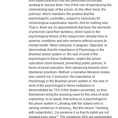
from expert practices that are performed uncritically,
seeking to remove them. him of the role of reproducing the
criminalizing logic of the prison; on the other hand, the
judiciary: which maintains the position that the
psychologist's ¿scientific¿ support is necessary for
criminological examination reports. And for nothing else.
That is, there are no appointments that favor the demands
of prisoners (and their families), which leads to the
psychological illness of the subject who already lives in
adverse conditions and who remains without access to
mental health. When released, it relapses. Objective: to
demonstrate that the importance of Psychology in the
Brazilian prison system or: the lack of work of the
psychologist in these institutions, makes the prison
subculture move forward, preventing public policies, in
terms of penal execution, from advancing towards more
libertarian practices. Method: a narrative literature review
was carried out. Conclusion: the importance of
Psychology in the Brazilian prison system or: the lack of
work of the psychologist in these institutions is
demonstrated by 72% of the studies presented, as they
themselves bring the pressing need for this area of work,
explaining, so to speak, that acting as a psychologist in
the prison system is ¿dealing with the subject who is
serving sentences in prisons¿. But this means ""working
with subjectivity [...] to preserve it so that its rights are not
violated even more"". The remaining 18% are represented