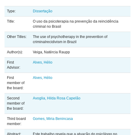
Type:
Dissertação
Title:
O uso da psicoterapia na prevenção da reincidência
criminal no Brasil
Other Titles:
The use of psychotherapy in the prevention of
criminalrecidivism in Brazil
Author(s):
Veiga, Natércia Raupp
First
Alves, Hélio
Advisor:
First
Alves, Hélio
member of
the board:
Second
Avoglia, Hilda Rosa Capelão
member of
the board:
Third board
Gomes, Miria Benincasa
member:
Abstract:
Este trabalho revela que a atuação do psicólogo no