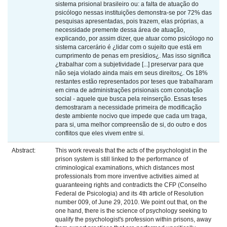
sistema prisional brasileiro ou: a falta de atuação do
psicólogo nessas instituições demonstra-se por 72% das
pesquisas apresentadas, pois trazem, elas próprias, a
necessidade premente dessa área de atuação,
explicando, por assim dizer, que atuar como psicólogo no
sistema carcerário é ¿lidar com o sujeito que está em
cumprimento de penas em presídios¿. Mas isso significa
¿trabalhar com a subjetividade [...] preservar para que
não seja violado ainda mais em seus direitos¿. Os 18%
restantes estão representados por teses que trabalharam
em cima de administrações prisionais com conotação
social - aquele que busca pela reinserção. Essas teses
demostraram a necessidade primeira de modificação
deste ambiente nocivo que impede que cada um traga,
para si, uma melhor compreensão de si, do outro e dos
conflitos que eles vivem entre si.
Abstract:
This work reveals that the acts of the psychologist in the
prison system is still linked to the performance of
criminological examinations, which distances most
professionals from more inventive activities aimed at
guaranteeing rights and contradicts the CFP (Conselho
Federal de Psicologia) and its 4th article of Resolution
number 009, of June 29, 2010. We point out that, on the
one hand, there is the science of psychology seeking to
qualify the psychologist's profession within prisons, away