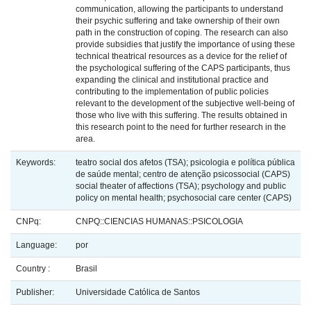
communication, allowing the participants to understand
their psychic suffering and take ownership of their own
path in the construction of coping. The research can also
provide subsidies that justify the importance of using these
technical theatrical resources as a device for the relief of
the psychological suffering of the CAPS participants, thus
expanding the clinical and institutional practice and
contributing to the implementation of public policies
relevant to the development of the subjective well-being of
those who live with this suffering. The results obtained in
this research point to the need for further research in the
area.
Keywords:
teatro social dos afetos (TSA); psicologia e política pública
de saúde mental; centro de atenção psicossocial (CAPS)
social theater of affections (TSA); psychology and public
policy on mental health; psychosocial care center (CAPS)
CNPq:
CNPQ::CIENCIAS HUMANAS::PSICOLOGIA
Language:
por
Country :
Brasil
Publisher:
Universidade Católica de Santos