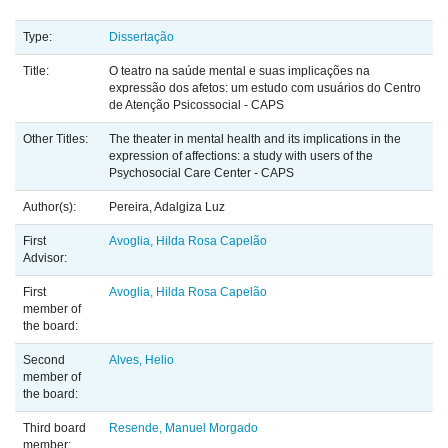
Type:
Dissertação
Title:
O teatro na saúde mental e suas implicações na
expressão dos afetos: um estudo com usuários do Centro
de Atenção Psicossocial - CAPS
Other Titles:
The theater in mental health and its implications in the
expression of affections: a study with users of the
Psychosocial Care Center - CAPS
Author(s):
Pereira, Adalgiza Luz
First
Avoglia, Hilda Rosa Capelão
Advisor:
First
Avoglia, Hilda Rosa Capelão
member of
the board:
Second
Alves, Helio
member of
the board:
Third board
Resende, Manuel Morgado
member: