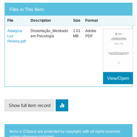
Files in This Item:
File
Description
Size
Format
Adalgiza
Dissertação_Mestrado
2.01
Adobe
Luz
em Psicologia
MB
PDF
Pereira.pdf
View/Open
Show full item record
Items in DSpace are protected by copyright, with all rights reserved,
unless otherwise indicated.