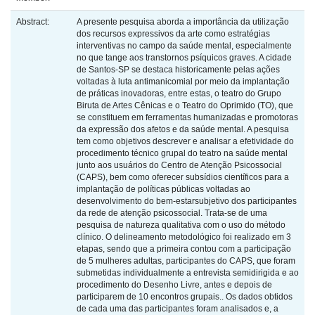
Abstract:
A presente pesquisa aborda a importância da utilização
dos recursos expressivos da arte como estratégias
interventivas no campo da saúde mental, especialmente
no que tange aos transtornos psíquicos graves. A cidade
de Santos-SP se destaca historicamente pelas ações
voltadas à luta antimanicomial por meio da implantação
de práticas inovadoras, entre estas, o teatro do Grupo
Biruta de Artes Cênicas e o Teatro do Oprimido (TO), que
se constituem em ferramentas humanizadas e promotoras
da expressão dos afetos e da saúde mental. A pesquisa
tem como objetivos descrever e analisar a efetividade do
procedimento técnico grupal do teatro na saúde mental
junto aos usuários do Centro de Atenção Psicossocial
(CAPS), bem como oferecer subsídios científicos para a
implantação de políticas públicas voltadas ao
desenvolvimento do bem-estarsubjetivo dos participantes
da rede de atenção psicossocial. Trata-se de uma
pesquisa de natureza qualitativa com o uso do método
clínico. O delineamento metodológico foi realizado em 3
etapas, sendo que a primeira contou com a participação
de 5 mulheres adultas, participantes do CAPS, que foram
submetidas individualmente a entrevista semidirigida e ao
procedimento do Desenho Livre, antes e depois de
participarem de 10 encontros grupais.. Os dados obtidos
de cada uma das participantes foram analisados e, a