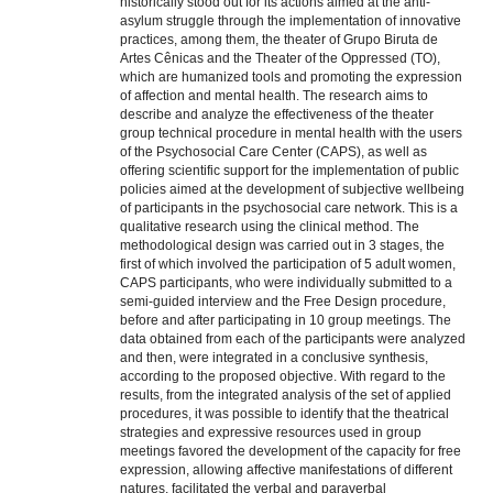
historically stood out for its actions aimed at the anti-
asylum struggle through the implementation of innovative
practices, among them, the theater of Grupo Biruta de
Artes Cênicas and the Theater of the Oppressed (TO),
which are humanized tools and promoting the expression
of affection and mental health. The research aims to
describe and analyze the effectiveness of the theater
group technical procedure in mental health with the users
of the Psychosocial Care Center (CAPS), as well as
offering scientific support for the implementation of public
policies aimed at the development of subjective wellbeing
of participants in the psychosocial care network. This is a
qualitative research using the clinical method. The
methodological design was carried out in 3 stages, the
first of which involved the participation of 5 adult women,
CAPS participants, who were individually submitted to a
semi-guided interview and the Free Design procedure,
before and after participating in 10 group meetings. The
data obtained from each of the participants were analyzed
and then, were integrated in a conclusive synthesis,
according to the proposed objective. With regard to the
results, from the integrated analysis of the set of applied
procedures, it was possible to identify that the theatrical
strategies and expressive resources used in group
meetings favored the development of the capacity for free
expression, allowing affective manifestations of different
natures, facilitated the verbal and paraverbal