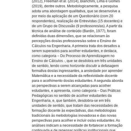
(2012), Freeman et al. (2014), Bianchini, Lima e Gomes
(2019), dentre outros. Metodologicamente, a pesquisa
adota uma abordagem qualitativa, que se desenvolve a
por meio da aplicação de um Questionário (com 20
respondentes), realização de Entrevistas (15 docentes) e
de um Grupo de Discussão (9 professores/as). A partir da
técnica de análise de conteúdo (Bardin, 1977), foram
definidas duas dimensões, que se relacionam às
percepções dos/as professores/as sobre o Ensino de
Cálculos na Engenharia. A primeira trata dos desafios a
serem superados para acolher estudantes, e destaca,
como categoria – Do Processo de Aprendizagem no
Ensino de Cálculos -, que se desdobra em três unidades
de sentido, tendo como horizonte discutir a defasagem
formativa dos/as ingressantes, a ansiedade por aprender
Matemática e a necessidade da reflexividade docente
para o acolhimento dos/as estudantes. A segunda aborda
as perspectivas a serem alcançadas para acolher
estudantes, e apresenta, como categoria – Das Práticas
Pedagógicas no sentido de acolher estudantes da
Engenharia, e, que também, desdobra-se em três
unidades de sentido, que tratam das necessidades de
formação docente às expectativas, das metodologias
tradicionais às metodologias inovadoras e das novas
perspectivas para acolher e incluir os/as estudantes. As
análises indicam a necessidade de fortalecer a formação
continuada e de repensar políticas institucionais que