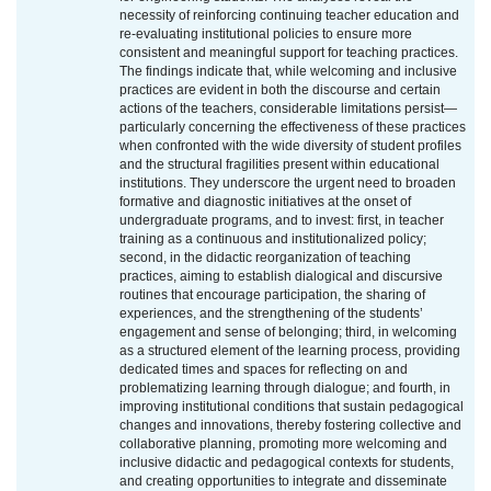
necessity of reinforcing continuing teacher education and
re-evaluating institutional policies to ensure more
consistent and meaningful support for teaching practices.
The findings indicate that, while welcoming and inclusive
practices are evident in both the discourse and certain
actions of the teachers, considerable limitations persist—
particularly concerning the effectiveness of these practices
when confronted with the wide diversity of student profiles
and the structural fragilities present within educational
institutions. They underscore the urgent need to broaden
formative and diagnostic initiatives at the onset of
undergraduate programs, and to invest: first, in teacher
training as a continuous and institutionalized policy;
second, in the didactic reorganization of teaching
practices, aiming to establish dialogical and discursive
routines that encourage participation, the sharing of
experiences, and the strengthening of the students’
engagement and sense of belonging; third, in welcoming
as a structured element of the learning process, providing
dedicated times and spaces for reflecting on and
problematizing learning through dialogue; and fourth, in
improving institutional conditions that sustain pedagogical
changes and innovations, thereby fostering collective and
collaborative planning, promoting more welcoming and
inclusive didactic and pedagogical contexts for students,
and creating opportunities to integrate and disseminate