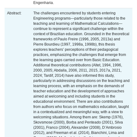
Engenharia.
Abstract:
The challenges encountered by students entering
Engineering programs—particularly those related to the
teaching and learning of Mathematical Calculations—
continue to represent a significant challenge within the
context of Brazilian education. Grounded in the theoretical
frameworks of Paulo Freire (1996, 2005, 2013a) and
Pierre Bourdieu (1997, 1998a, 1998b), this thesis
explores teachers’ perceptions of their pedagogical
practices, emphasizing the challenges that emerge from
the learning gaps carried over from Basic Education.
Additional theoretical contributions (Altet, 1994, 1996,
2000, 2005; Abdalla, 2006, 2011, 2015, 2017a, 2021,
2024; Tardif, 2014) have also informed this study,
particularly in addressing discussions on the teaching and
learning process, with an emphasis on the demands of
teacher education and the development of approaches
aimed at welcoming and including students in the
educational environment. There are also contributions
from authors who focus on mathematics education, taught
in a contextualized and meaningful way, with a view to
welcoming situations. Among them are: Skemp (1976),
Skovsmose (2000), Borba and Penteado (2001), Silva
(2001), Franco (2004), Alexander (2008), D’Ambrosio
(2012), and Freeman et al. (2014), Bianchini, Lima and