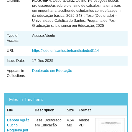
Citation:
NOGUEIRA, Débora Agráz Cutino. Percepções dos/as
professores/as sobre o ensino de cálculos matemáticos
em engenharia: acolhendo estudantes com defasagem
da educação básica. 2025. 243 f. Tese (Doutorado) –
Universidade Católica de Santos, Programa de Pós-
Graduação stricto sensu em Educação, 2025
Type of
Acesso Aberto
Access:
URI:
https://tede.unisantos.br/handle/tede/8114
Issue Date:
17-Dec-2025
Appears in
Doutorado em Educação
Collections:
Files in This Item:
File
Description
Size
Format
Débora Agráz
Tese_Doutorado
4.54
Adobe
Cutino
em Educação
MB
PDF
Nogueira.pdf