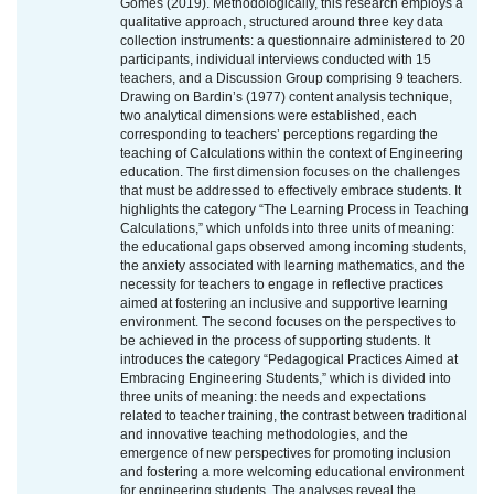
Gomes (2019). Methodologically, this research employs a
qualitative approach, structured around three key data
collection instruments: a questionnaire administered to 20
participants, individual interviews conducted with 15
teachers, and a Discussion Group comprising 9 teachers.
Drawing on Bardin’s (1977) content analysis technique,
two analytical dimensions were established, each
corresponding to teachers’ perceptions regarding the
teaching of Calculations within the context of Engineering
education. The first dimension focuses on the challenges
that must be addressed to effectively embrace students. It
highlights the category “The Learning Process in Teaching
Calculations,” which unfolds into three units of meaning:
the educational gaps observed among incoming students,
the anxiety associated with learning mathematics, and the
necessity for teachers to engage in reflective practices
aimed at fostering an inclusive and supportive learning
environment. The second focuses on the perspectives to
be achieved in the process of supporting students. It
introduces the category “Pedagogical Practices Aimed at
Embracing Engineering Students,” which is divided into
three units of meaning: the needs and expectations
related to teacher training, the contrast between traditional
and innovative teaching methodologies, and the
emergence of new perspectives for promoting inclusion
and fostering a more welcoming educational environment
for engineering students. The analyses reveal the