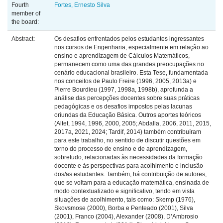
Fourth
Fortes, Ernesto Silva
member of
the board:
Abstract:
Os desafios enfrentados pelos estudantes ingressantes
nos cursos de Engenharia, especialmente em relação ao
ensino e aprendizagem de Cálculos Matemáticos,
permanecem como uma das grandes preocupações no
cenário educacional brasileiro. Esta Tese, fundamentada
nos conceitos de Paulo Freire (1996, 2005, 2013a) e
Pierre Bourdieu (1997, 1998a, 1998b), aprofunda a
análise das percepções docentes sobre suas práticas
pedagógicas e os desafios impostos pelas lacunas
oriundas da Educação Básica. Outros aportes teóricos
(Altet, 1994, 1996, 2000, 2005; Abdalla, 2006, 2011, 2015,
2017a, 2021, 2024; Tardif, 2014) também contribuíram
para este trabalho, no sentido de discutir questões em
torno do processo de ensino e de aprendizagem,
sobretudo, relacionadas às necessidades da formação
docente e às perspectivas para acolhimento e inclusão
dos/as estudantes. Também, há contribuição de autores,
que se voltam para a educação matemática, ensinada de
modo contextualizado e significativo, tendo em vista
situações de acolhimento, tais como: Skemp (1976),
Skovsmose (2000), Borba e Penteado (2001), Silva
(2001), Franco (2004), Alexander (2008), D’Ambrosio