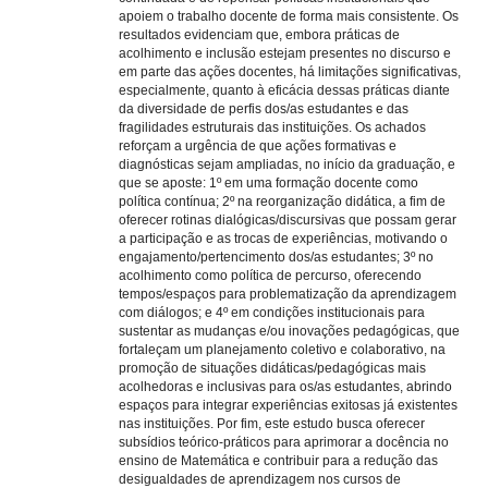
apoiem o trabalho docente de forma mais consistente. Os
resultados evidenciam que, embora práticas de
acolhimento e inclusão estejam presentes no discurso e
em parte das ações docentes, há limitações significativas,
especialmente, quanto à eficácia dessas práticas diante
da diversidade de perfis dos/as estudantes e das
fragilidades estruturais das instituições. Os achados
reforçam a urgência de que ações formativas e
diagnósticas sejam ampliadas, no início da graduação, e
que se aposte: 1º em uma formação docente como
política contínua; 2º na reorganização didática, a fim de
oferecer rotinas dialógicas/discursivas que possam gerar
a participação e as trocas de experiências, motivando o
engajamento/pertencimento dos/as estudantes; 3º no
acolhimento como política de percurso, oferecendo
tempos/espaços para problematização da aprendizagem
com diálogos; e 4º em condições institucionais para
sustentar as mudanças e/ou inovações pedagógicas, que
fortaleçam um planejamento coletivo e colaborativo, na
promoção de situações didáticas/pedagógicas mais
acolhedoras e inclusivas para os/as estudantes, abrindo
espaços para integrar experiências exitosas já existentes
nas instituições. Por fim, este estudo busca oferecer
subsídios teórico-práticos para aprimorar a docência no
ensino de Matemática e contribuir para a redução das
desigualdades de aprendizagem nos cursos de