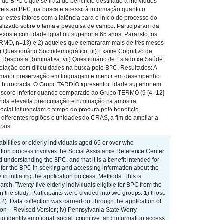
do BPC e que se trata de benefício destinado à indivíduos
gíveis ao BPC, na busca e acesso à informação quanto o
r estes fatores com a latência para o início do processo do
ualizado sobre o tema e pesquisa de campo. Participaram da
os e com idade igual ou superior a 65 anos. Para isto, os
 TERMO, n=13) e 2) aqueles que demoraram mais de três meses
i) Questionário Sociodemográfico; iii) Exame Cognitivo de
 Resposta Ruminativa; vii) Questionário de Estado de Saúde.
a relação com dificuldades na busca pelo BPC. Resultados: A
com maior preservação em linguagem e menor em desempenho
o e burocracia. O Grupo TARDIO apresentou idade superior em
 escore inferior quando comparado ao Grupo TERMO (9 [4–12]
ainda elevada preocupação e ruminação na amostra.
cial influenciam o tempo de procura pelo benefício,
 diferentes regiões e unidades do CRAS, a fim de ampliar a
rais.
ilities or elderly individuals aged 65 or over who
ation process involves the Social Assistance Reference Center
nd understanding the BPC, and that it is a benefit intended for
ble for the BPC in seeking and accessing information about the
y in initiating the application process. Methods: This is
rch. Twenty-five elderly individuals eligible for BPC from the
 the study. Participants were divided into two groups: 1) those
. Data collection was carried out through the application of
ion – Revised Version; iv) Pennsylvania State Worry
 identify emotional, social, cognitive, and information access