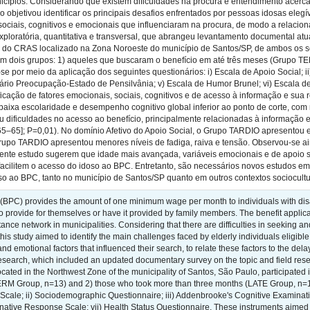
icípios. Considerando que existem dificuldades na procura e entendimento acerca 
do objetivou identificar os principais desafios enfrentados por pessoas idosas ele
ociais, cognitivos e emocionais que influenciaram na procura, de modo a relaciona
xploratória, quantitativa e transversal, que abrangeu levantamento documental at
do CRAS localizado na Zona Noroeste do município de Santos/SP, de ambos os sex
s em dois grupos: 1) aqueles que buscaram o benefício em até três meses (Grupo
e por meio da aplicação dos seguintes questionários: i) Escala de Apoio Social; i
rio Preocupação-Estado de Pensilvânia; v) Escala de Humor Brunel; vi) Escala de
tificação de fatores emocionais, sociais, cognitivos e de acesso à informação e su
baixa escolaridade e desempenho cognitivo global inferior ao ponto de corte, 
ou dificuldades no acesso ao benefício, principalmente relacionadas à informaçã
65–65]; P=0,01). No domínio Afetivo do Apoio Social, o Grupo TARDIO apresentou
 Grupo TARDIO apresentou menores níveis de fadiga, raiva e tensão. Observou-se 
nte estudo sugerem que idade mais avançada, variáveis emocionais e de apoio so
acilitem o acesso do idoso ao BPC. Entretanto, são necessários novos estudos em
 ao BPC, tanto no município de Santos/SP quanto em outros contextos sociocultu
(BPC) provides the amount of one minimum wage per month to individuals with disab
o provide for themselves or have it provided by family members. The benefit applic
tance network in municipalities. Considering that there are difficulties in seeking a
y, this study aimed to identify the main challenges faced by elderly individuals eligi
 and emotional factors that influenced their search, to relate these factors to the dela
research, which included an updated documentary survey on the topic and field resea
ted in the Northwest Zone of the municipality of Santos, São Paulo, participated in
ERM Group, n=13) and 2) those who took more than three months (LATE Group, n=12)
t Scale; ii) Sociodemographic Questionnaire; iii) Addenbrooke's Cognitive Examinat
ative Response Scale; vii) Health Status Questionnaire. These instruments aimed to