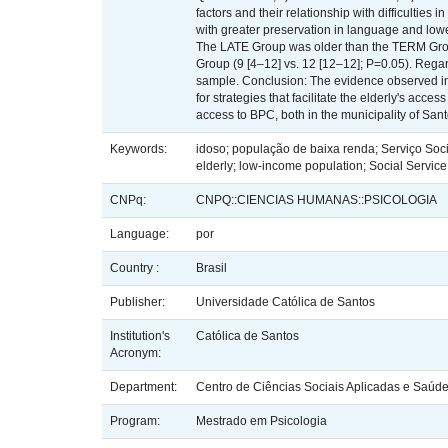
factors and their relationship with difficultie
with greater preservation in language and lowe
The LATE Group was older than the TERM Group
Group (9 [4–12] vs. 12 [12–12]; P=0.05). Regar
sample. Conclusion: The evidence observed in t
for strategies that facilitate the elderly's ac
access to BPC, both in the municipality of Sant
Keywords:
idoso; população de baixa renda; Serviço Soci
elderly; low-income population; Social Service;
CNPq:
CNPQ::CIENCIAS HUMANAS::PSICOLOGIA
Language:
por
Country :
Brasil
Publisher:
Universidade Católica de Santos
Institution's
Católica de Santos
Acronym:
Department:
Centro de Ciências Sociais Aplicadas e Saúd
Program:
Mestrado em Psicologia