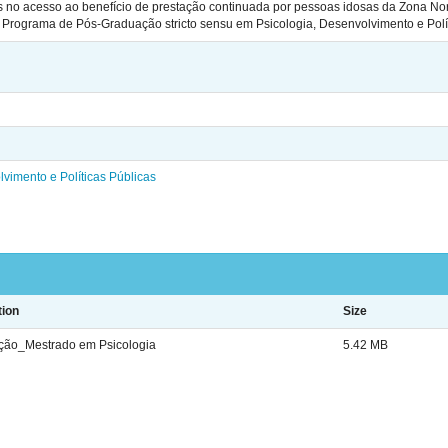
s no acesso ao benefício de prestação continuada por pessoas idosas da Zona Nor
, Programa de Pós-Graduação stricto sensu em Psicologia, Desenvolvimento e Polí
vimento e Políticas Públicas
tion
Size
ação_Mestrado em Psicologia
5.42 MB