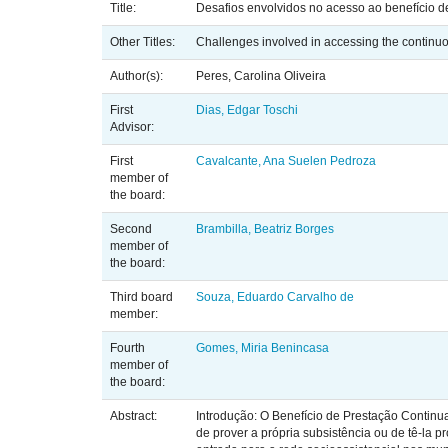
Title:
Desafios envolvidos no acesso ao benefício 
Other Titles:
Challenges involved in accessing the continuou
Author(s):
Peres, Carolina Oliveira
First
Dias, Edgar Toschi
Advisor:
First
Cavalcante, Ana Suelen Pedroza
member of
the board:
Second
Brambilla, Beatriz Borges
member of
the board:
Third board
Souza, Eduardo Carvalho de
member:
Fourth
Gomes, Miria Benincasa
member of
the board:
Abstract:
Introdução: O Benefício de Prestação Contin
de prover a própria subsistência ou de tê-la p