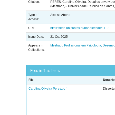
Citation:
PERES, Carolina Oliveira. Desafios envolvido
(Mestrado) - Universidade Católica de Santos
Type of
Acesso Aberto
Access:
URI:
https://tede.unisantos.br/handle/tede/8119
Issue Date:
21-Oct-2025
Appears in
Mestrado Profissional em Psicologia, Desenvol
Collections:
Files in This Item:
File
Descrip
Carolina Oliveira Peres.pdf
Dissert