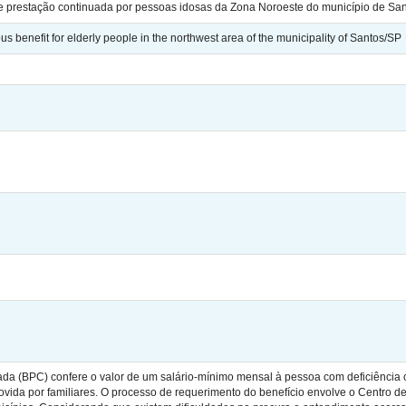
de prestação continuada por pessoas idosas da Zona Noroeste do município de Sa
s benefit for elderly people in the northwest area of the municipality of Santos/SP
uada (BPC) confere o valor de um salário-mínimo mensal à pessoa com deficiência
rovida por familiares. O processo de requerimento do benefício envolve o Centro d