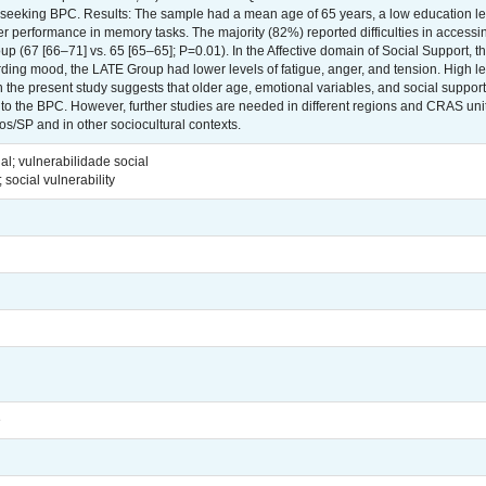
s in seeking BPC. Results: The sample had a mean age of 65 years, a low education le
r performance in memory tasks. The majority (82%) reported difficulties in accessin
 (67 [66–71] vs. 65 [65–65]; P=0.01). In the Affective domain of Social Support
ding mood, the LATE Group had lower levels of fatigue, anger, and tension. High l
he present study suggests that older age, emotional variables, and social support i
cess to the BPC. However, further studies are needed in different regions and CRAS un
os/SP and in other sociocultural contexts.
al; vulnerabilidade social
 social vulnerability
e