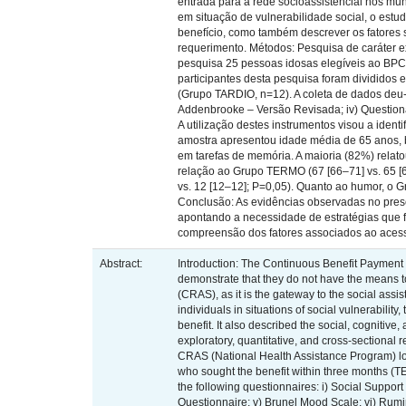
entrada para a rede socioassistencial nos mun
em situação de vulnerabilidade social, o estu
benefício, como também descrever os fatores s
requerimento. Métodos: Pesquisa de caráter e
pesquisa 25 pessoas idosas elegíveis ao BPC 
participantes desta pesquisa foram dividido
(Grupo TARDIO, n=12). A coleta de dados deu-s
Addenbrooke – Versão Revisada; iv) Questioná
A utilização destes instrumentos visou a iden
amostra apresentou idade média de 65 anos, 
em tarefas de memória. A maioria (82%) relat
relação ao Grupo TERMO (67 [66–71] vs. 65 [
vs. 12 [12–12]; P=0,05). Quanto ao humor, o
Conclusão: As evidências observadas no prese
apontando a necessidade de estratégias que f
compreensão dos fatores associados ao acesso
Abstract:
Introduction: The Continuous Benefit Payment 
demonstrate that they do not have the means t
(CRAS), as it is the gateway to the social assis
individuals in situations of social vulnerabilit
benefit. It also described the social, cognitive,
exploratory, quantitative, and cross-sectional 
CRAS (National Health Assistance Program) loca
who sought the benefit within three months (T
the following questionnaires: i) Social Suppor
Questionnaire; v) Brunel Mood Scale; vi) Rumin