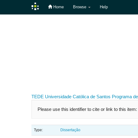
Home
Browse
Help
Skip
navigation
TEDE
Universidade Católica de Santos
Programa de
Please use this identifier to cite or link to this item
Type:
Dissertação