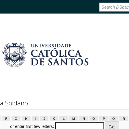
la Soldano
F
G
H
I
J
K
L
M
N
O
P
Q
R
or enter first few letters: