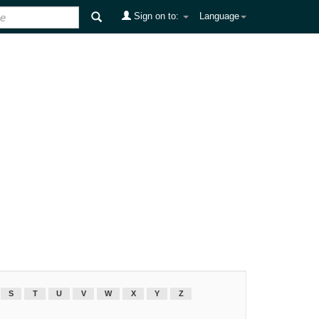
Sign on to:
Language
S
T
U
V
W
X
Y
Z