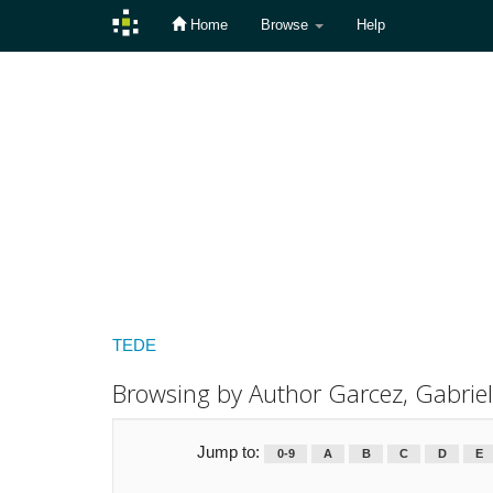
Home
Browse
Help
Skip
navigation
TEDE
Browsing by Author Garcez, Gabrie
Jump to:
0-9
A
B
C
D
E