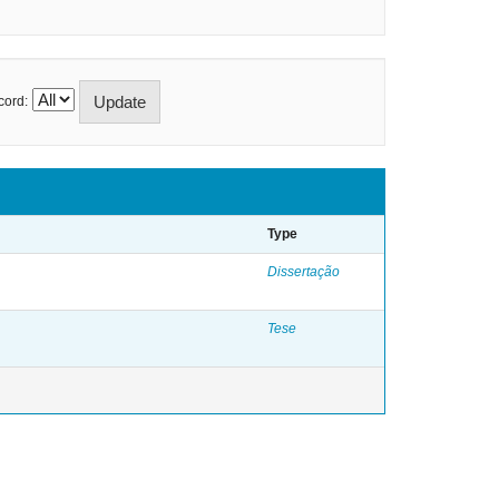
cord:
Type
Dissertação
Tese