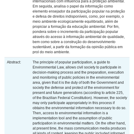
internacionais com influência para a proteção ambiental.
Em seguida, analisa o papel da informação como
elemento ensejador da participação popular na proteção
e defesa de direitos indisponíveis, como, por exemplo, o
meio ambiente ecologicamente equilibrado, além de
propiciar a formação da educação ambiental. Por fim,
pondera sobre o incremento da participação popular
através do acesso à informação ambiental de qualidade,
bem como sobre a construção do desenvolvimento
sustentável, a partir da formação da opinião pública em
prol do meio ambiente.
Abstract:
The principle of popular participation, a guide to
Environmental Law, allows civil society to participate in
decision-making process and the preparation, execution
and monitoring of public policies in the environmental
area, given that it is the duty of both the Government and
society the defense and protect of the environment for
present and future generations (according to article 225,
of the Brazilian Federal Constitution). However, the society
may only participate appropriately in this process if
obtains the environmental information necessary to do so.
Then, access to environmental information is a
implementation tool and the assumption of public
participation in environmental matters. On the other hand,
at present time, the mass communication media produces
all kinds of content, keeping the public included informed