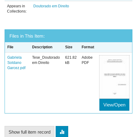
Appears in
Doutorado em Direito
Collections:
Files in This Item:
File
Description
Size
Format
Gabriela
Tese_Doutorado
621.82
Adobe
Soldano
em Direito
kB
PDF
Garcez.pdf
View/Open
Show full item record