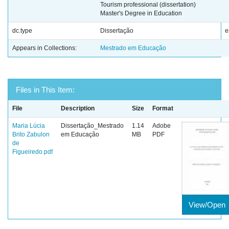
Tourism professional (dissertation)
Master's Degree in Education
dc.type
Dissertação
e
Appears in Collections:
Mestrado em Educação
Files in This Item:
File
Description
Size
Format
Maria Lúcia
Dissertação_Mestrado
1.14
Adobe
Brito Zabulon
em Educação
MB
PDF
de
Figueiredo.pdf
View/Open