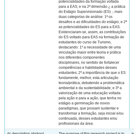
potencialidades da formação voltada
para a EAS; e na 2ª dimensão ¿ a prática
do Estágio Supervisionado (ES) -, mais
duas categorias de análise: 1ª os
desafios e as dificuldades do estágio; e 2ª
as potencialidades do ES para a EAS.
Evidenciaram-se, assim, as contribuições
do ES voltado para EAS na formação de
estudantes do curso de Turismo,
destacando: 1º a necessidade de uma
vinculação maior entre teoria e prática
nos diferentes componentes
disciplinares, no sentido de fortalecer
competências e habilidades desses
estudantes; 2º a importância de que o ES
fundamente, melhor, esta articulação
teoria/prática, debatendo a problemática
ambiental e da sustentabilidade; e 3º a
valorização de uma educação voltada
pela ação e para a ação, que tenha no
estágio a germinação de novos
paradigmas, que possam sustentar e
transformar a formação, seja inicial e/ou
continuada, desses estudantes e/ou
profissionais da área.
dc.description.abstract
The purpose of this research project is to
e