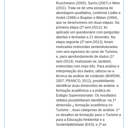
Ruschmann (2000), Sachs (2007) e Melo
(2011). Trata-se de uma pesquisa de
abordagem qualitativa, conforme Lüdke e
André (1986) e Bogdan e Biklan (1994),
que se desenvolveu em duas etapas. Na
primeira etapa (2º sem./2012), foi
aplicado um questionário com perguntas
abertas e fechadas a 21 discentes. Na
etapa seguinte (2º sem./2013), foram
realizadas entrevistas semiestruturadas
com seis egressos do curso de Turismo,
e, para aprofundamento de dados (1º
sem./2014), realizaram-se, também,
entrevistas com mais três. Para análise e
interpretação dos dados, utilizou-se a
técnica da análise de conteúdo (BARDIN,
2007; FRANCO, 2012), possibilitando
identificar duas dimensões de análise: a
formação acadêmica e a prática do
Estágio Supervisionado. Os resultados
obtidos possibilitaram identificar: na 1ª
dimensão ¿ formação acadêmica no
Turismo -, duas categorias de análise: 1ª
os desafios da formação para o Turismo e
para a Educação Ambiental e a
Sustentatibilidade (EAS); e 2ª as