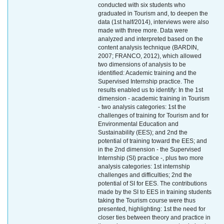
conducted with six students who
graduated in Tourism and, to deepen the
data (1st half/2014), interviews were also
made with three more. Data were
analyzed and interpreted based on the
content analysis technique (BARDIN,
2007; FRANCO, 2012), which allowed
two dimensions of analysis to be
identified: Academic training and the
Supervised Internship practice. The
results enabled us to identify: In the 1st
dimension - academic training in Tourism
- two analysis categories: 1st the
challenges of training for Tourism and for
Environmental Education and
Sustainability (EES); and 2nd the
potential of training toward the EES; and
in the 2nd dimension - the Supervised
Internship (SI) practice -, plus two more
analysis categories: 1st internship
challenges and difficulties; 2nd the
potential of SI for EES. The contributions
made by the SI to EES in training students
taking the Tourism course were thus
presented, highlighting: 1st the need for
closer ties between theory and practice in