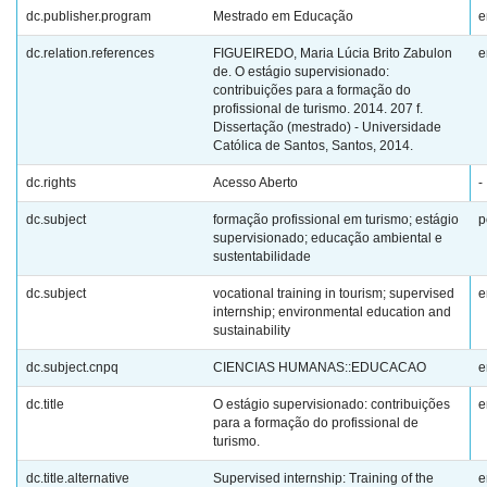
dc.publisher.program
Mestrado em Educação
e
dc.relation.references
FIGUEIREDO, Maria Lúcia Brito Zabulon
e
de. O estágio supervisionado:
contribuições para a formação do
profissional de turismo. 2014. 207 f.
Dissertação (mestrado) - Universidade
Católica de Santos, Santos, 2014.
dc.rights
Acesso Aberto
-
dc.subject
formação profissional em turismo; estágio
p
supervisionado; educação ambiental e
sustentabilidade
dc.subject
vocational training in tourism; supervised
e
internship; environmental education and
sustainability
dc.subject.cnpq
CIENCIAS HUMANAS::EDUCACAO
e
dc.title
O estágio supervisionado: contribuições
e
para a formação do profissional de
turismo.
dc.title.alternative
Supervised internship: Training of the
e