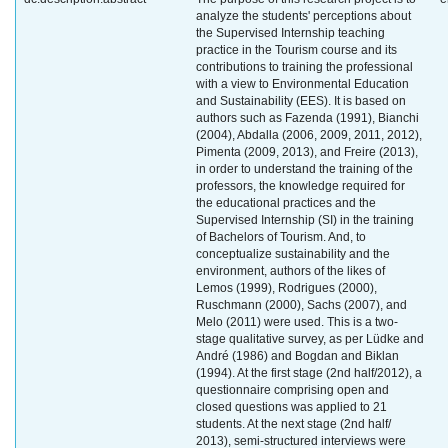
analyze the students' perceptions about
the Supervised Internship teaching
practice in the Tourism course and its
contributions to training the professional
with a view to Environmental Education
and Sustainability (EES). It is based on
authors such as Fazenda (1991), Bianchi
(2004), Abdalla (2006, 2009, 2011, 2012),
Pimenta (2009, 2013), and Freire (2013),
in order to understand the training of the
professors, the knowledge required for
the educational practices and the
Supervised Internship (SI) in the training
of Bachelors of Tourism. And, to
conceptualize sustainability and the
environment, authors of the likes of
Lemos (1999), Rodrigues (2000),
Ruschmann (2000), Sachs (2007), and
Melo (2011) were used. This is a two-
stage qualitative survey, as per Lüdke and
André (1986) and Bogdan and Biklan
(1994). At the first stage (2nd half/2012), a
questionnaire comprising open and
closed questions was applied to 21
students. At the next stage (2nd half/
2013), semi-structured interviews were