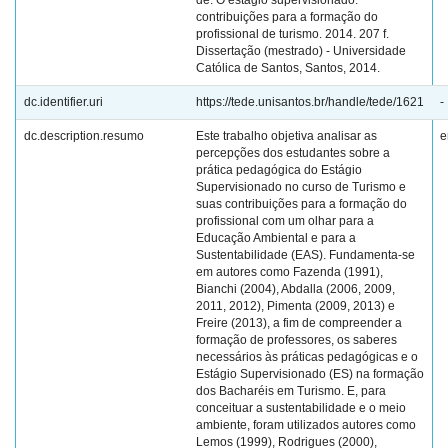
de. O estágio supervisionado:
contribuições para a formação do
profissional de turismo. 2014. 207 f.
Dissertação (mestrado) - Universidade
Católica de Santos, Santos, 2014.
dc.identifier.uri
https://tede.unisantos.br/handle/tede/1621
-
dc.description.resumo
Este trabalho objetiva analisar as
e
percepções dos estudantes sobre a
prática pedagógica do Estágio
Supervisionado no curso de Turismo e
suas contribuições para a formação do
profissional com um olhar para a
Educação Ambiental e para a
Sustentabilidade (EAS). Fundamenta-se
em autores como Fazenda (1991),
Bianchi (2004), Abdalla (2006, 2009,
2011, 2012), Pimenta (2009, 2013) e
Freire (2013), a fim de compreender a
formação de professores, os saberes
necessários às práticas pedagógicas e o
Estágio Supervisionado (ES) na formação
dos Bacharéis em Turismo. E, para
conceituar a sustentabilidade e o meio
ambiente, foram utilizados autores como
Lemos (1999), Rodrigues (2000),