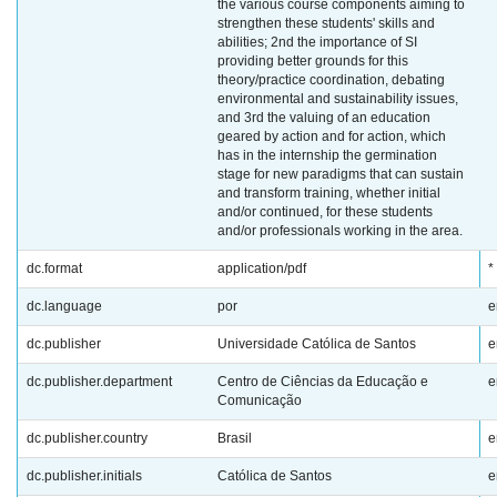
the various course components aiming to
strengthen these students' skills and
abilities; 2nd the importance of SI
providing better grounds for this
theory/practice coordination, debating
environmental and sustainability issues,
and 3rd the valuing of an education
geared by action and for action, which
has in the internship the germination
stage for new paradigms that can sustain
and transform training, whether initial
and/or continued, for these students
and/or professionals working in the area.
dc.format
application/pdf
*
dc.language
por
e
dc.publisher
Universidade Católica de Santos
e
dc.publisher.department
Centro de Ciências da Educação e
e
Comunicação
dc.publisher.country
Brasil
e
dc.publisher.initials
Católica de Santos
e