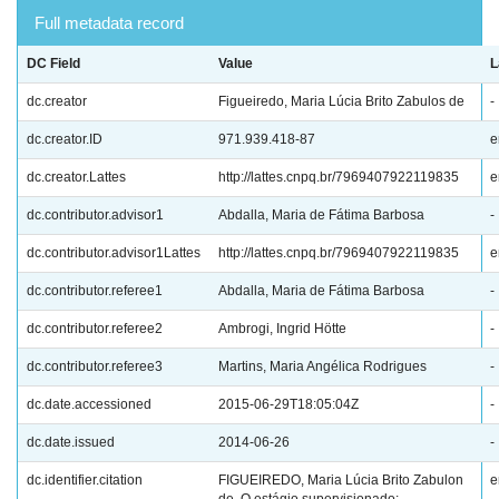
Full metadata record
DC Field
Value
L
dc.creator
Figueiredo, Maria Lúcia Brito Zabulos de
-
dc.creator.ID
971.939.418-87
e
dc.creator.Lattes
http://lattes.cnpq.br/7969407922119835
e
dc.contributor.advisor1
Abdalla, Maria de Fátima Barbosa
-
dc.contributor.advisor1Lattes
http://lattes.cnpq.br/7969407922119835
e
dc.contributor.referee1
Abdalla, Maria de Fátima Barbosa
-
dc.contributor.referee2
Ambrogi, Ingrid Hötte
-
dc.contributor.referee3
Martins, Maria Angélica Rodrigues
-
dc.date.accessioned
2015-06-29T18:05:04Z
-
dc.date.issued
2014-06-26
-
dc.identifier.citation
FIGUEIREDO, Maria Lúcia Brito Zabulon
e