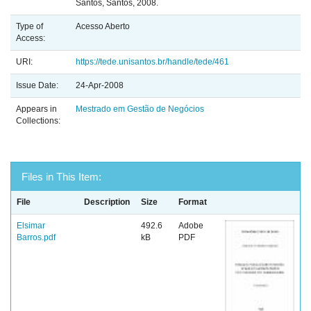
Santos, Santos, 2008.
Type of
Acesso Aberto
Access:
URI:
https://tede.unisantos.br/handle/tede/461
Issue Date:
24-Apr-2008
Appears in
Mestrado em Gestão de Negócios
Collections:
Files in This Item:
File
Description
Size
Format
Elsimar
492.6
Adobe
Barros.pdf
kB
PDF