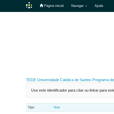
Página inicial
Navegar
Ajuda
Skip
navigation
TEDE
Universidade Católica de Santos
Programa de
Use este identificador para citar ou linkar para es
Tipo:
Tese