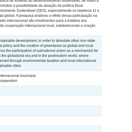
pública de fomento ao desenvolvimento sustentável, de modo a
strar a possibilidade de atuação da política fiscal
olvimento Sustentável (ODS), especialmente os objetivos 11 e
l global. A pesquisa analisou o efeito dessa participação na
o internacional são insuficientes para a tratativa dos
da cooperação internacional local, estabelecendo a criação
ustainable development, in order to stimulate other non-state
l policy and the creation of greentaxes as global and local
hes the participation of subnational actors as a mechanism for
n the globalized era and in the postmodern world, where
served through environmental taxation and local international
inable cities.
nternacional municipal
cooperation