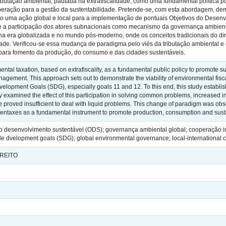
ributação ambiental, pautada na extrafiscalidade, como uma fundamental política 
peração para a gestão da sustentabilidade. Pretende-se, com esta abordagem, demon
omo uma ação global e local para a implementação de pontuais Objetivos do Desenv
-se a participação dos atores subnacionais como mecanismo da governança ambienta
 era globalizada e no mundo pós-moderno, onde os conceitos tradicionais do direit
de. Verificou-se essa mudança de paradigma pelo viés da tributação ambiental e 
 para fomento da produção, do consumo e das cidades sustentáveis.
ntal taxation, based on extrafiscality, as a fundamental public policy to promote s
agement. This approach sets out to demonstrate the viability of environmental fisca
velopment Goals (SDG), especially goals 11 and 12. To this end, this study establis
examined the effect of this participation in solving common problems, increased i
ve proved insufficient to deal with liquid problems. This change of paradigm was ob
reentaxes as a fundamental instrument to promote production, consumption and susta
s do desenvolvimento sustentável (ODS); governança ambiental global; cooperação i
ble dvelopment goals (SDG); global environmental governance; local-international 
IREITO