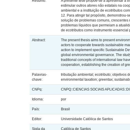
Resumo:
A presente tese propõe-se a apresentar a t
estimular outros atores não estatais na coo
ambiental e a instituição de ecotributos c
12. Para atingir tal propósito, demonstrou
solução de problemas comuns, crescentes na
problemas líquidos que permeiam a atualida
de ecotributos como instrumento essencial
Abstract:
The present thesis aims to present environme
actors to cooperate towards sustainable man
action to implement specific Sustainable De
global environmental governance. The study 
traditional concepts of international law ha
cooperation, establishing the creation of g
Palavras-
tributação ambiental; ecotributo; objetivo
chave:
environmental taxation; greentax; sustaina
CNPq:
CNPQ::CIENCIAS SOCIAIS APLICADAS::D
Idioma:
por
País:
Brasil
Editor:
Universidade Católica de Santos
Sigla da
Católica de Santos