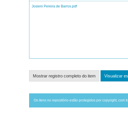
Josieni Pereira de Barros.pdf
Mostrar registro completo do item
Visualizar es
Os itens no repositório estão protegidos por copyright, com t