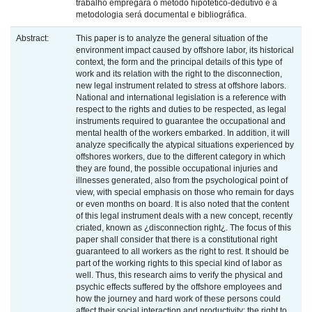
trabalho empregará o método hipotético-dedutivo e a
metodologia será documental e bibliográfica.
Abstract:
This paper is to analyze the general situation of the
environment impact caused by offshore labor, its historical
context, the form and the principal details of this type of
work and its relation with the right to the disconnection,
new legal instrument related to stress at offshore labors.
National and international legislation is a reference with
respect to the rights and duties to be respected, as legal
instruments required to guarantee the occupational and
mental health of the workers embarked. In addition, it will
analyze specifically the atypical situations experienced by
offshores workers, due to the different category in which
they are found, the possible occupational injuries and
illnesses generated, also from the psychological point of
view, with special emphasis on those who remain for days
or even months on board. It is also noted that the content
of this legal instrument deals with a new concept, recently
criated, known as ¿disconnection right¿. The focus of this
paper shall consider that there is a constitutional right
guaranteed to all workers as the right to rest. It should be
part of the working rights to this special kind of labor as
well. Thus, this research aims to verify the physical and
psychic effects suffered by the offshore employees and
how the journey and hard work of these persons could
affect their social interaction and productivity; the right to