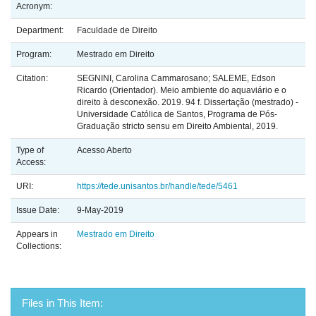
Acronym:
Department:
Faculdade de Direito
Program:
Mestrado em Direito
Citation:
SEGNINI, Carolina Cammarosano; SALEME, Edson
Ricardo (Orientador). Meio ambiente do aquaviário e o
direito à desconexão. 2019. 94 f. Dissertação (mestrado) -
Universidade Católica de Santos, Programa de Pós-
Graduação stricto sensu em Direito Ambiental, 2019.
Type of
Acesso Aberto
Access:
URI:
https://tede.unisantos.br/handle/tede/5461
Issue Date:
9-May-2019
Appears in
Mestrado em Direito
Collections:
Files in This Item: