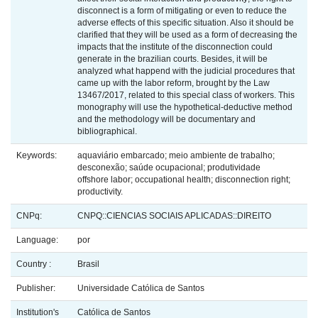
disconnect is a form of mitigating or even to reduce the
adverse effects of this specific situation. Also it should be
clarified that they will be used as a form of decreasing the
impacts that the institute of the disconnection could
generate in the brazilian courts. Besides, it will be
analyzed what happend with the judicial procedures that
came up with the labor reform, brought by the Law
13467/2017, related to this special class of workers. This
monography will use the hypothetical-deductive method
and the methodology will be documentary and
bibliographical.
Keywords:
aquaviário embarcado; meio ambiente de trabalho;
desconexão; saúde ocupacional; produtividade
offshore labor; occupational health; disconnection right;
productivity.
CNPq:
CNPQ::CIENCIAS SOCIAIS APLICADAS::DIREITO
Language:
por
Country :
Brasil
Publisher:
Universidade Católica de Santos
Institution's
Católica de Santos