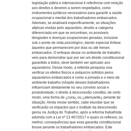
legislação pátria e internacional é referência com relação
aos direitos e deveres a serem respeitados, como
instrumentos jurídicos necessários para garantir a saúde
ocupacional e mental dos trabalhadores embarcados.
Ademais, se analisará especificamente, as situações
atípicas vividas pelo aquaviário, devido a categoria
diferenciada em que se encontram, os possíveis
desgastes e doenças ocupacionais geradas, inclusive
sob o ponto de vista psicológico, dando especial ênfase
àqueles que permanecem por dias ou até meses
embarcados. O enfoque desse no ambiente de trabalho
veio para demonstrar que por ser um direito constitucional
garantido a todos, deve também ser aplicado aos
aquaviários. Desse modo, a referida pesquisa visa
verificar os efeitos físicos e psíquicos sofridos pelos
aquaviários embarcados e como a jornada e o meio de
ambiente trabalho inóspito desses trabalhadores
influenciam diretamente no seu convívio social e
produtividade; o direito à desconexão constitui, de certo
modo, uma forma de ¿cura¿ ou ¿atenuante¿ perante tal
situação. Ainda nesse sentido, cabe elucidar que se
verificarão os impactos que o instituto da desconexão
gerou na Justiça do Trabalho, após a reforma trabalhista
advinda com a Lei nº 13.467/2017 e quais os reflexos, ou
melhor, consequências que essa garantia constitucional
trouxe perante os trabalhadores embarcados. Este