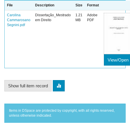
File
Description
Size
Format
Carolina
Dissertação_Mestrado
1.21
Adobe
Cammarosano
em Direito
MB
PDF
Segnini.pdf
View/Open
Show full item record
Items in DSpace are protected by copyright, with all rights reserved,
unless otherwise indicated.