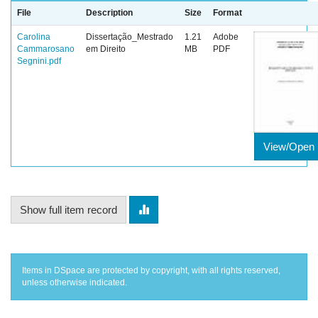
File
Description
Size
Format
Carolina
Dissertação_Mestrado
1.21
Adobe
Cammarosano
em Direito
MB
PDF
Segnini.pdf
View/Open
Show full item record
Items in DSpace are protected by copyright, with all rights reserved,
unless otherwise indicated.