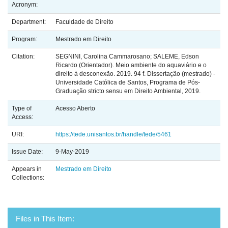
Acronym:
Department:
Faculdade de Direito
Program:
Mestrado em Direito
Citation:
SEGNINI, Carolina Cammarosano; SALEME, Edson
Ricardo (Orientador). Meio ambiente do aquaviário e o
direito à desconexão. 2019. 94 f. Dissertação (mestrado) -
Universidade Católica de Santos, Programa de Pós-
Graduação stricto sensu em Direito Ambiental, 2019.
Type of
Acesso Aberto
Access:
URI:
https://tede.unisantos.br/handle/tede/5461
Issue Date:
9-May-2019
Appears in
Mestrado em Direito
Collections:
Files in This Item: