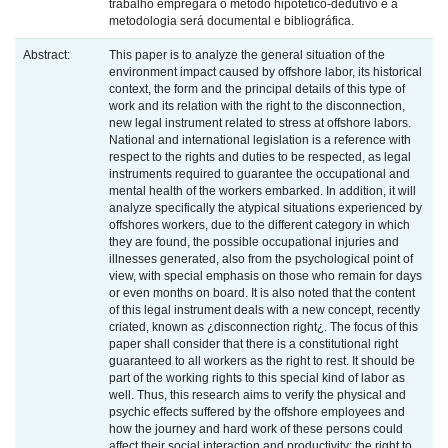
trabalho empregará o método hipotético-dedutivo e a
metodologia será documental e bibliográfica.
Abstract:
This paper is to analyze the general situation of the
environment impact caused by offshore labor, its historical
context, the form and the principal details of this type of
work and its relation with the right to the disconnection,
new legal instrument related to stress at offshore labors.
National and international legislation is a reference with
respect to the rights and duties to be respected, as legal
instruments required to guarantee the occupational and
mental health of the workers embarked. In addition, it will
analyze specifically the atypical situations experienced by
offshores workers, due to the different category in which
they are found, the possible occupational injuries and
illnesses generated, also from the psychological point of
view, with special emphasis on those who remain for days
or even months on board. It is also noted that the content
of this legal instrument deals with a new concept, recently
criated, known as ¿disconnection right¿. The focus of this
paper shall consider that there is a constitutional right
guaranteed to all workers as the right to rest. It should be
part of the working rights to this special kind of labor as
well. Thus, this research aims to verify the physical and
psychic effects suffered by the offshore employees and
how the journey and hard work of these persons could
affect their social interaction and productivity; the right to