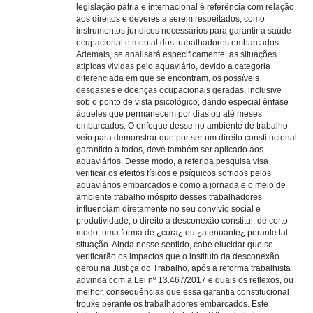
legislação pátria e internacional é referência com relação
aos direitos e deveres a serem respeitados, como
instrumentos jurídicos necessários para garantir a saúde
ocupacional e mental dos trabalhadores embarcados.
Ademais, se analisará especificamente, as situações
atípicas vividas pelo aquaviário, devido a categoria
diferenciada em que se encontram, os possíveis
desgastes e doenças ocupacionais geradas, inclusive
sob o ponto de vista psicológico, dando especial ênfase
àqueles que permanecem por dias ou até meses
embarcados. O enfoque desse no ambiente de trabalho
veio para demonstrar que por ser um direito constitucional
garantido a todos, deve também ser aplicado aos
aquaviários. Desse modo, a referida pesquisa visa
verificar os efeitos físicos e psíquicos sofridos pelos
aquaviários embarcados e como a jornada e o meio de
ambiente trabalho inóspito desses trabalhadores
influenciam diretamente no seu convívio social e
produtividade; o direito à desconexão constitui, de certo
modo, uma forma de ¿cura¿ ou ¿atenuante¿ perante tal
situação. Ainda nesse sentido, cabe elucidar que se
verificarão os impactos que o instituto da desconexão
gerou na Justiça do Trabalho, após a reforma trabalhista
advinda com a Lei nº 13.467/2017 e quais os reflexos, ou
melhor, consequências que essa garantia constitucional
trouxe perante os trabalhadores embarcados. Este