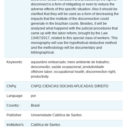
disconnect is a form of mitigating or even to reduce the
adverse effects of this specific situation. Also it should be
clarified that they will be used as a form of decreasing the
impacts that the institute of the disconnection could
generate in the brazilian courts. Besides, it will be
analyzed what happend with the judicial procedures that
came up with the labor reform, brought by the Law
13467/2017, related to this special class of workers. This
monography will use the hypothetical-deductive method
and the methodology will be documentary and
bibliographical.
Keywords:
aquaviário embarcado; meio ambiente de trabalho;
desconexão; saúde ocupacional; produtividade
offshore labor; occupational health; disconnection right;
productivity.
CNPq:
CNPQ::CIENCIAS SOCIAIS APLICADAS::DIREITO
Language:
por
Country :
Brasil
Publisher:
Universidade Católica de Santos
Institution's
Católica de Santos