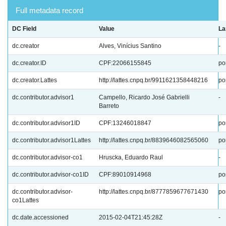
Full metadata record
DC Field
Value
La
dc.creator
Alves, Vinícius Santino
-
dc.creator.ID
CPF:22066155845
po
dc.creator.Lattes
http://lattes.cnpq.br/9911621358448216
po
dc.contributor.advisor1
Campello, Ricardo José Gabrielli
-
Barreto
dc.contributor.advisor1ID
CPF:13246018847
po
dc.contributor.advisor1Lattes
http://lattes.cnpq.br/8839646082565060
po
dc.contributor.advisor-co1
Hruscka, Eduardo Raul
-
dc.contributor.advisor-co1ID
CPF:89010914968
po
dc.contributor.advisor-
http://lattes.cnpq.br/8777859677671430
po
co1Lattes
dc.date.accessioned
2015-02-04T21:45:28Z
-