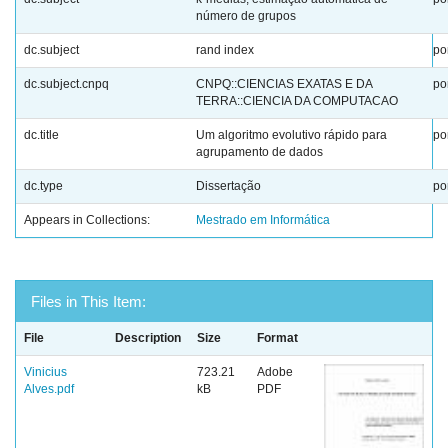
número de grupos
dc.subject
rand index
po
dc.subject.cnpq
CNPQ::CIENCIAS EXATAS E DA
po
TERRA::CIENCIA DA COMPUTACAO
dc.title
Um algoritmo evolutivo rápido para
po
agrupamento de dados
dc.type
Dissertação
po
Appears in Collections:
Mestrado em Informática
Files in This Item:
File
Description
Size
Format
Vinicius
723.21
Adobe
Alves.pdf
kB
PDF