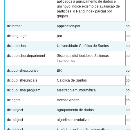
aplicados a agrupamento de dados e
um novo índice externo de avaliação de
partições, o Rand Index parcial por
grupos.
dc.format
application/pdf
po
dc.language
por
po
dc.publisher
Universidade Católica de Santos
po
dc.publisher.department
Sistemas distribuídos e Sistemas
po
inteligentes
dc.publisher.country
BR
po
dc.publisher.initials
Católica de Santos
po
dc.publisher.program
Mestrado em Informática
po
dc.rights
Acesso Aberto
po
dc.subject
agrupamento de dados
po
dc.subject
algoritmos evolutivos
po
dc.subject
k-médias, estimação automática de
po