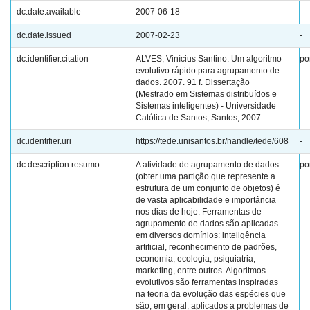
dc.date.available
2007-06-18
-
dc.date.issued
2007-02-23
-
dc.identifier.citation
ALVES, Vinícius Santino. Um algoritmo
po
evolutivo rápido para agrupamento de
dados. 2007. 91 f. Dissertação
(Mestrado em Sistemas distribuídos e
Sistemas inteligentes) - Universidade
Católica de Santos, Santos, 2007.
dc.identifier.uri
https://tede.unisantos.br/handle/tede/608
-
dc.description.resumo
A atividade de agrupamento de dados
po
(obter uma partição que represente a
estrutura de um conjunto de objetos) é
de vasta aplicabilidade e importância
nos dias de hoje. Ferramentas de
agrupamento de dados são aplicadas
em diversos domínios: inteligência
artificial, reconhecimento de padrões,
economia, ecologia, psiquiatria,
marketing, entre outros. Algoritmos
evolutivos são ferramentas inspiradas
na teoria da evolução das espécies que
são, em geral, aplicados a problemas de